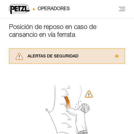
OPERADORES
Posición de reposo en caso de
cansancio en vía ferrata
ALERTAS DE SEGURIDAD
Lea atentamente las fichas técnicas de los
productos utilizados en este consejo antes de
consultarlo. Usted debe comprender la
información de la ficha técnica para poder
comprender este complemento informativo.
Dominar estas técnicas requiere una formación
y un entrenamiento específico. Confirme a
través de un profesional su capacidad para
ejecutar estas técnicas, solo y con total
seguridad, antes de ejecutarlas de forma
autónoma.
Damos ejemplos de técnicas relacionadas con