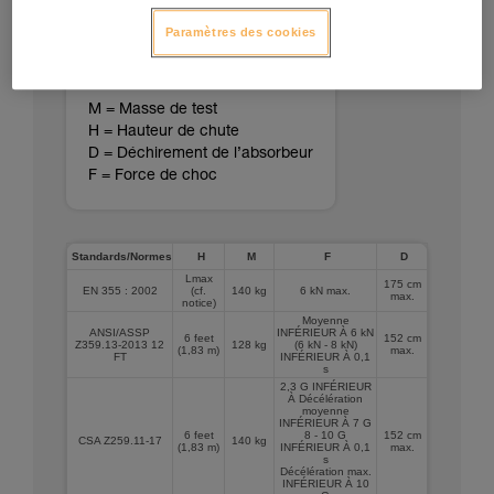
Paramètres des cookies
M = Masse de test
H = Hauteur de chute
D = Déchirement de l’absorbeur
F = Force de choc
Standards/Normes
H
M
F
D
Lmax
175 cm
EN 355 : 2002
(cf.
140 kg
6 kN max.
max.
notice)
Moyenne
ANSI/ASSP
INFÉRIEUR À 6 kN
6 feet
152 cm
Z359.13-2013 12
128 kg
(6 kN - 8 kN)
(1,83 m)
max.
FT
INFÉRIEUR À 0,1
s
2,3 G INFÉRIEUR
À Décélération
moyenne
INFÉRIEUR À 7 G
6 feet
8 - 10 G
152 cm
CSA Z259.11-17
140 kg
(1,83 m)
INFÉRIEUR À 0,1
max.
s
Décélération max.
INFÉRIEUR À 10