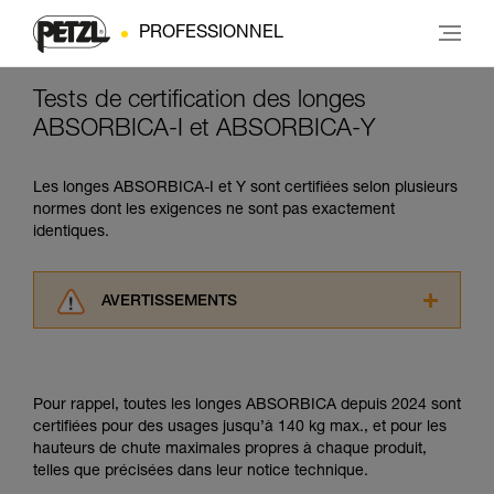
PROFESSIONNEL
Tests de certification des longes
ABSORBICA-I et ABSORBICA-Y
Les longes ABSORBICA-I et Y sont certifiées selon plusieurs
normes dont les exigences ne sont pas exactement
identiques.
AVERTISSEMENTS
Lisez attentivement les notices techniques des
produits utilisés dans ce conseil avant de le
consulter. Vous devez avoir compris les
Pour rappel, toutes les longes ABSORBICA depuis 2024 sont
informations de la notice technique pour
certifiées pour des usages jusqu’à 140 kg max., et pour les
pouvoir comprendre ce complément
hauteurs de chute maximales propres à chaque produit,
d’informations.
telles que précisées dans leur notice technique.
Maîtriser ces techniques nécessite une