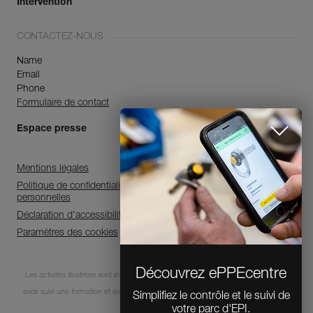
Intervention
CONTACTEZ-NOUS
Name
Email
Phone
Formulaire de contact
Espace presse
Mentions légales
Politique de confidentialité et de traitement des données
personnelles
Déclaration d'accessibilité
Paramètres des cookies
Découvrez ePPEcentre
Les activités illustrées sont intrinsèquement dangereuses. Chaque utilisateur doit
avoir suivi une formation et avoir des compétences pour l’usage des équipements
Simplifiez le contrôle et le suivi de
votre parc d'EPI.
lors de ces activités.