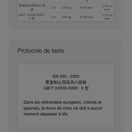
G
墜落制止用器具の規
175 cm
2 m
100 kg
6 kN max.
max.
格
GB/T 24538-2009 :
175 cm
2 m
100 kg
6 kN max.
II 型
max.
Protocole de tests
EN 355 : 2002
墜落制止用器具の規格
GB/T 24538-2009 : II 型
Dans les référentiels européen, chinois et
japonais, la force de choc ne doit à aucun
moment dépasser 6 kN.