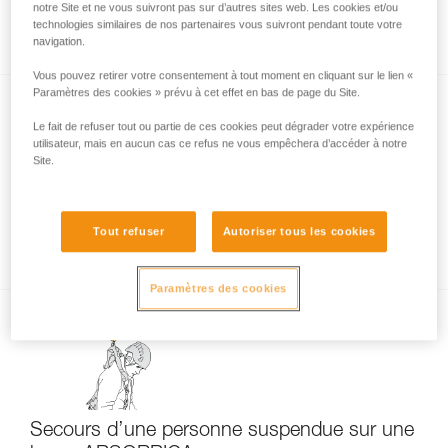
Calcul du tirant d’air pour la gamme
notre Site et ne vous suivront pas sur d’autres sites web. Les cookies et/ou
ABSORBICA
technologies similaires de nos partenaires vous suivront pendant toute votre
navigation.
Vous pouvez retirer votre consentement à tout moment en cliquant sur le lien «
Paramètres des cookies » prévu à cet effet en bas de page du Site.
Le fait de refuser tout ou partie de ces cookies peut dégrader votre expérience
utilisateur, mais en aucun cas ce refus ne vous empêchera d’accéder à notre
Site.
Tests de certification des longes
Tout refuser
Autoriser tous les cookies
ABSORBICA-I et Y
Paramètres des cookies
Secours d’une personne suspendue sur une