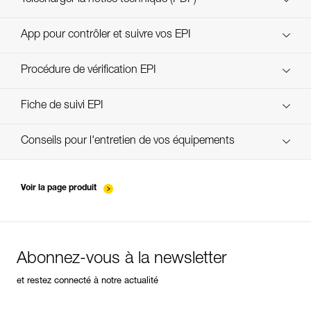
Technical Notice
App pour contrôler et suivre vos EPI
découvrez ePPEcentre
Procédure de vérification EPI
verif-EPI-ABSORBICA-procedure-FR
Fiche de suivi EPI
verif-EPI-ABSORBICA-suivi-FR
Conseils pour l'entretien de vos équipements
entretien-longes-sangles-absorbeurs-FR
Voir la page produit
Abonnez-vous à la newsletter
et restez connecté à notre actualité