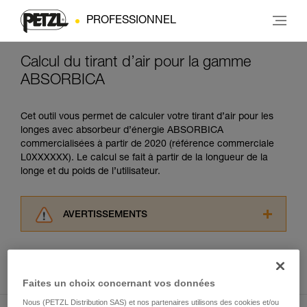
PROFESSIONNEL
Calcul du tirant d’air pour la gamme
ABSORBICA
Cet outil vous permet de calculer votre tirant d’air pour les
longes avec absorbeur d’énergie ABSORBICA
commercialisées à partir de 2020 (référence commerciale
L0XXXXXX). Le calcul se fait à partir de la longueur de la
longe et du poids de l’utilisateur.
AVERTISSEMENTS
Lisez attentivement les notices techniques des
produits utilisés dans ce conseil avant de le
Cliquer ici pour accéder au module de calcul du tirant d'air
consulter. Vous devez avoir compris les
informations de la notice technique pour
Faites un choix concernant vos données
pouvoir comprendre ce complément
Nous (PETZL Distribution SAS) et nos partenaires utilisons des cookies et/ou