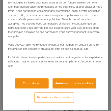
d’informations.
technologies similaires pour nous assurer du bon fonctionnement de notre
Maîtriser ces techniques nécessite une
Site, pour personnaliser notre contenu et nos publicités, et pour analyser notre
formation et un entraînement spécifique. Validez
trafic. Nous partageons également des informations, quant à votre navigation
Présent dans l'article
avec un professionnel votre capacité à refaire
sur notre Site, avec nos partenaires analytiques, publicitaires et de réseaux
sociaux afin de personnaliser nos publicités. Dans le cas où vous les
la manipulation, seul, en toute sécurité, avant
acceptez, nos cookies et/ou technologies similaires ne sont actifs que sur
de la reproduire en autonomie.
notre Site et ne vous suivront pas sur d’autres sites web. Les cookies et/ou
Nous donnons des exemples de techniques
technologies similaires de nos partenaires vous suivront pendant toute votre
ABSORBICA®-I 80
liées à votre activité. Il peut en exister d’autres
navigation.
que nous ne décrivons pas ici.
Longe simple avec absorbeur
Vous pouvez retirer votre consentement à tout moment en cliquant sur le lien «
d'énergie intégré
Paramètres des cookies » prévu à cet effet en bas de page du Site.
Le fait de refuser tout ou partie de ces cookies peut dégrader votre expérience
utilisateur, mais en aucun cas ce refus ne vous empêchera d’accéder à notre
Site.
ABSORBICA®-I 150
Longe simple avec absorbeur
d'énergie intégré
Tout refuser
Autoriser tous les cookies
Paramètres des cookies
ABSORBICA®-Y 80
Longe double avec absorbeur