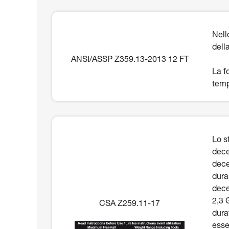
Nell
dell
ANSI/ASSP Z359.13-2013 12 FT
La f
temp
Lo s
dece
dece
dura
dece
2,3 
CSA Z259.11-17
dura
esse