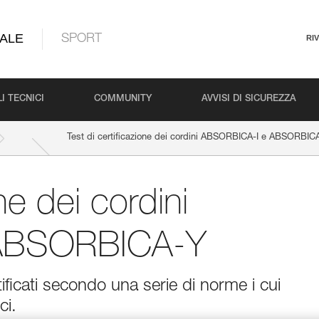
ALE
SPORT
RI
I TECNICI
COMMUNITY
AVVISI DI SICUREZZA
Test di certificazione dei cordini ABSORBICA-I e ABSORBIC
one dei cordini
ABSORBICA-Y
ficati secondo una serie di norme i cui
ci.