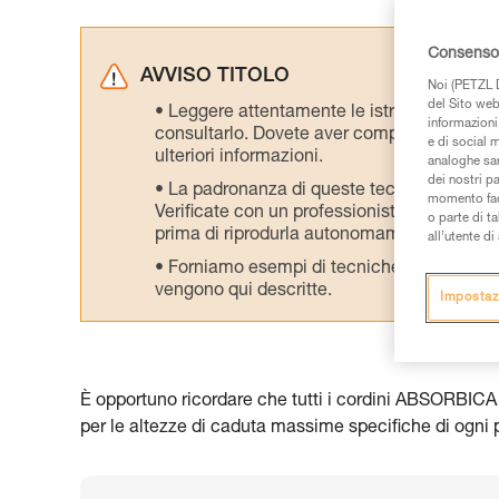
Consenso 
AVVISO TITOLO
Noi (PETZL D
del Sito web,
Leggere attentamente le istruzioni tecniche
informazioni 
consultarlo. Dovete aver compreso le inform
e di social m
ulteriori informazioni.
analoghe sar
dei nostri p
La padronanza di queste tecniche richie
momento facen
Verificate con un professionista la vostra ca
o parte di t
prima di riprodurla autonomamente.
all’utente d
Forniamo esempi di tecniche relative alla 
vengono qui descritte.
Impostaz
È opportuno ricordare che tutti i cordini ABSORBICA d
per le altezze di caduta massime specifiche di ogni p