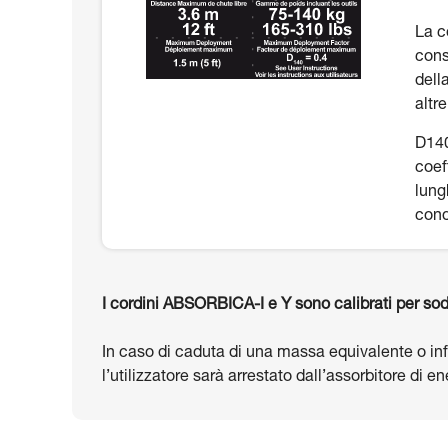
La c
cons
dell
altr
D140
coef
lung
cond
I cordini ABSORBICA-I e Y sono calibrati per sod
In caso di caduta di una massa equivalente o infe
l’utilizzatore sarà arrestato dall’assorbitore di 