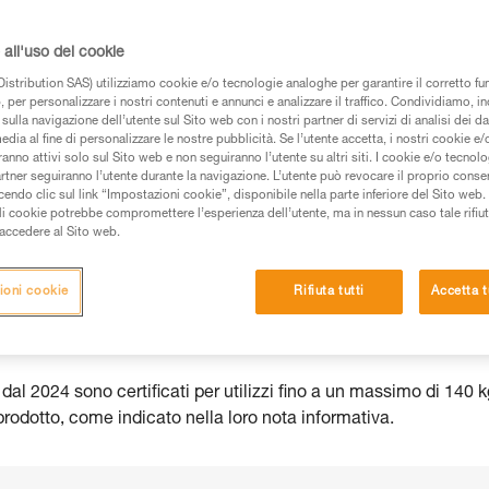
all'uso dei cookie
istribution SAS) utilizziamo cookie e/o tecnologie analoghe per garantire il corretto f
 per personalizzare i nostri contenuti e annunci e analizzare il traffico. Condividiamo, in
 dei prodotti utilizzati in questo consiglio prima di
sulla navigazione dell’utente sul Sito web con i nostri partner di servizi di analisi dei dat
azioni dell’istruzione tecnica per poter capire queste
edia al fine di personalizzare le nostre pubblicità. Se l’utente accetta, i nostri cookie e
anno attivi solo sul Sito web e non seguiranno l’utente su altri siti. I cookie e/o tecnol
artner seguiranno l’utente durante la navigazione. L’utente può revocare il proprio conse
de una formazione ed un addestramento specifico.
do clic sul link “Impostazioni cookie”, disponibile nella parte inferiore del Sito web. Il 
pacità di rifare la manovra, da soli, in piena sicurezza,
ali cookie potrebbe compromettere l’esperienza dell’utente, ma in nessun caso tale rifiu
i accedere al Sito web.
vostra attività. Ne possono esistere altre che non
ioni cookie
Rifiuta tutti
Accetta t
al 2024 sono certificati per utilizzi fino a un massimo di 140 k
rodotto, come indicato nella loro nota informativa.