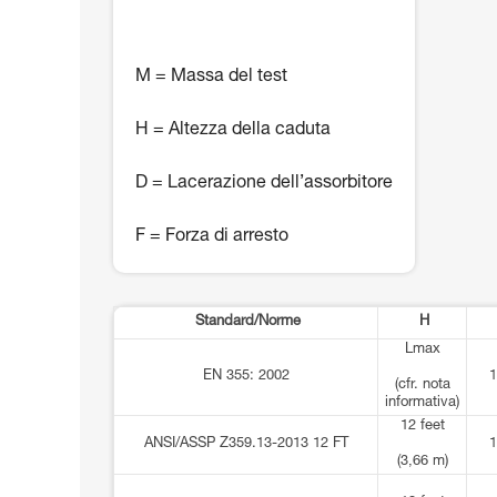
M = Massa del test
H = Altezza della caduta
D = Lacerazione dell’assorbitore
F = Forza di arresto
Standard/Norme
H
Lmax
EN 355: 2002
1
(cfr. nota
informativa)
12 feet
ANSI/ASSP Z359.13-2013 12 FT
1
(3,66 m)