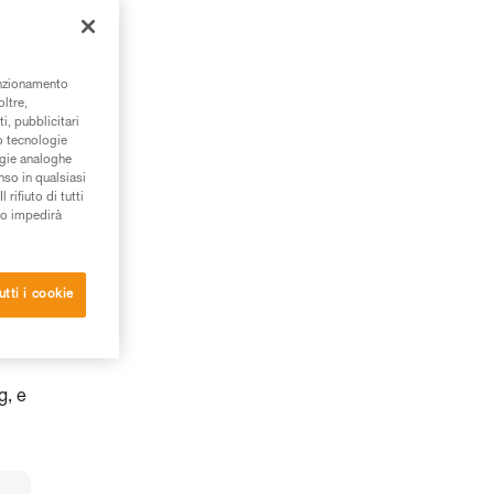
unzionamento
oltre,
i, pubblicitari
/o tecnologie
ogie analoghe
nso in qualsiasi
rifiuto di tutti
to impedirà
utti i cookie
g, e