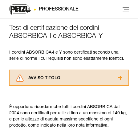
PROFESSIONALE
Test di certificazione dei cordini
ABSORBICA-I e ABSORBICA-Y
I cordini ABSORBICA-I e Y sono certificati secondo una
serie di norme i cui requisiti non sono esattamente identici.
AVVISO TITOLO
Leggere attentamente le istruzioni tecniche dei
prodotti utilizzati in questo consiglio prima di
consultarlo. Dovete aver compreso le
È opportuno ricordare che tutti i cordini ABSORBICA dal
informazioni dell’istruzione tecnica per poter
2024 sono certificati per utilizzi fino a un massimo di 140 kg,
capire queste ulteriori informazioni.
e per le altezze di caduta massime specifiche di ogni
La padronanza di queste tecniche richiede una
prodotto, come indicato nella loro nota informativa.
formazione ed un addestramento specifico.
Verificate con un professionista la vostra