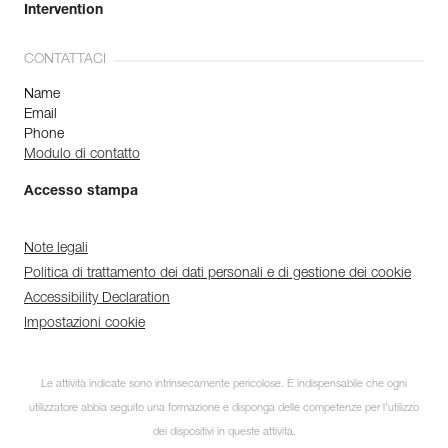
Intervention
CONTATTACI
Name
Email
Phone
Modulo di contatto
Accesso stampa
Note legali
Politica di trattamento dei dati personali e di gestione dei cookie
Accessibility Declaration
Impostazioni cookie
Le attività indicate sono intrinsecamente pericolose. È indispensabile che ogni
utilizzatore abbia seguito una formazione e disponga delle competenze per l’utilizzo
dei dispositivi in queste attività.