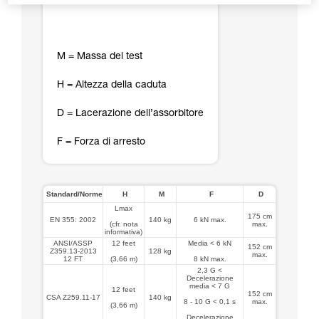
M = Massa del test
H = Altezza della caduta
D = Lacerazione dell’assorbitore
F = Forza di arresto
Standard/Norme
H
M
F
D
Lmax
175 cm
EN 355: 2002
140 kg
6 kN max.
(cfr. nota
max.
informativa)
ANSI/ASSP
12 feet
Media < 6 kN
152 cm
Z359.13-2013
128 kg
max.
12 FT
(3,66 m)
8 kN max.
2,3 G <
Decelerazione
media < 7 G
12 feet
152 cm
CSA Z259.11-17
140 kg
8 - 10 G < 0,1 s
max.
(3,66 m)
Decelerazione