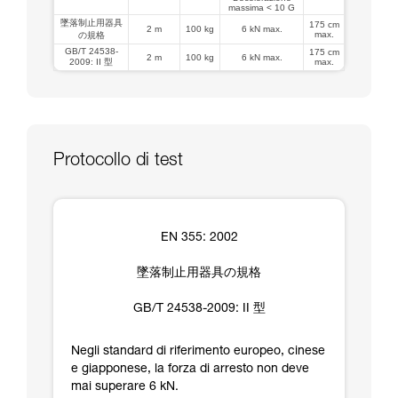
massima < 10 G
墜落制止用器具
175 cm
2 m
100 kg
6 kN max.
max.
の規格
GB/T 24538-
175 cm
2 m
100 kg
6 kN max.
2009: II 型
max.
Protocollo di test
EN 355: 2002
墜落制止用器具の規格
GB/T 24538-2009: II 型
Negli standard di riferimento europeo, cinese
e giapponese, la forza di arresto non deve
mai superare 6 kN.