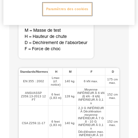
Paramètres des cookies
M = Masse de test
H = Hauteur de chute
D = Déchirement de l’absorbeur
F = Force de choc
Standards/Normes
H
M
F
D
Lmax
175 cm
EN 355 : 2002
(cf.
140 kg
6 kN max.
max.
notice)
Moyenne
ANSI/ASSP
INFÉRIEUR À 6 kN
6 feet
152 cm
Z359.13-2013 12
128 kg
(6 kN - 8 kN)
(1,83 m)
max.
FT
INFÉRIEUR À 0,1
s
2,3 G INFÉRIEUR
À Décélération
moyenne
INFÉRIEUR À 7 G
6 feet
8 - 10 G
152 cm
CSA Z259.11-17
140 kg
(1,83 m)
INFÉRIEUR À 0,1
max.
s
Décélération max.
INFÉRIEUR À 10