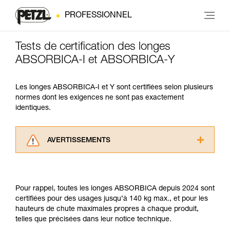
PROFESSIONNEL
Tests de certification des longes
ABSORBICA-I et ABSORBICA-Y
Les longes ABSORBICA-I et Y sont certifiées selon plusieurs
normes dont les exigences ne sont pas exactement
identiques.
AVERTISSEMENTS
Lisez attentivement les notices techniques des
produits utilisés dans ce conseil avant de le
consulter. Vous devez avoir compris les
Pour rappel, toutes les longes ABSORBICA depuis 2024 sont
informations de la notice technique pour
certifiées pour des usages jusqu’à 140 kg max., et pour les
pouvoir comprendre ce complément
hauteurs de chute maximales propres à chaque produit,
d’informations.
telles que précisées dans leur notice technique.
Maîtriser ces techniques nécessite une