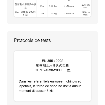
G
墜落制止用器具の規
175 cm
2 m
100 kg
6 kN max.
max.
格
GB/T 24538-2009 :
175 cm
2 m
100 kg
6 kN max.
II 型
max.
Protocole de tests
EN 355 : 2002
墜落制止用器具の規格
GB/T 24538-2009 : II 型
Dans les référentiels européen, chinois et
japonais, la force de choc ne doit à aucun
moment dépasser 6 kN.