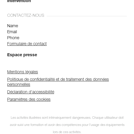
Intervention
CONTACTEZ-NOUS
Name
Email
Phone
Formulaire de contact
Espace presse
Mentions légales
Politique de confidentialité et de traitement des données
personnelles
Déclaration d'accessibilité
Paramètres des cookies
Les activités illustrées sont intrinsèquement dangereuses. Chaque utilisateur doit
avoir suivi une formation et avoir des compétences pour l’usage des équipements
lors de ces activités.