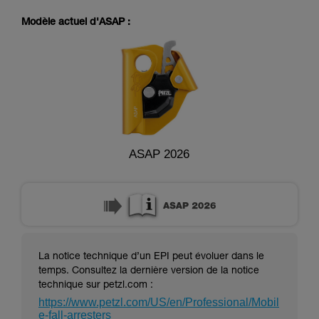
pouvoir comprendre ce complément
d’informations.
Modèle actuel d'ASAP :
Maîtriser ces techniques nécessite une
formation et un entraînement spécifique. Validez
avec un professionnel votre capacité à refaire
la manipulation, seul, en toute sécurité, avant
de la reproduire en autonomie.
Nous donnons des exemples de techniques
liées à votre activité. Il peut en exister d’autres
que nous ne décrivons pas ici.
ASAP 2026
La notice technique d’un EPI peut évoluer dans le
temps. Consultez la dernière version de la notice
technique sur petzl.com :
https://www.petzl.com/US/en/Professional/Mobil
e-fall-arresters