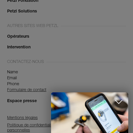
Petzl Fondation
Petzl Solutions
AUTRES SITES WEB PETZL
Opérateurs
Intervention
CONTACTEZ-NOUS
Name
Email
Phone
Formulaire de contact
Espace presse
Mentions légales
Politique de confidentialité et de traitement des données
personnelles