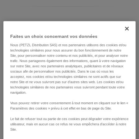
Différencier votre modèle d’ASAP LOCK
Faites un choix concernant vos données
Modèle actuel d'ASAP LOCK :
Nous (PETZL Distribution SAS) et nos partenaires utilisons des cookies et/ou
technologies similaires pour nous assurer du bon fonctionnement de notre
Site, pour personnaliser notre contenu et nos publicités, et pour analyser notre
trafic. Nous partageons également des informations, quant à votre navigation
sur notre Site, avec nos partenaires analytiques, publicitaires et de réseaux
sociaux afin de personnaliser nos publicités. Dans le cas où vous les
acceptez, nos cookies et/ou technologies similaires ne sont actifs que sur
notre Site et ne vous suivront pas sur d’autres sites web. Les cookies et/ou
technologies similaires de nos partenaires vous suivront pendant toute votre
navigation.
Vous pouvez retirer votre consentement à tout moment en cliquant sur le lien «
Paramètres des cookies » prévu à cet effet en bas de page du Site.
ASAP LOCK 2026
Le fait de refuser tout ou partie de ces cookies peut dégrader votre expérience
utilisateur, mais en aucun cas ce refus ne vous empêchera d’accéder à notre
Site.