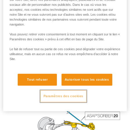
sociaux afin de personnaliser nos publicités. Dans le cas où vous les
acceptez, nos cookies et/ou technologies similaires ne sont actifs que sur
notre Site et ne vous suivront pas sur d’autres sites web. Les cookies et/ou
technologies similaires de nos partenaires vous suivront pendant toute votre
navigation.
Vous pouvez retirer votre consentement à tout moment en cliquant sur le lien «
Paramètres des cookies » prévu à cet effet en bas de page du Site.
Le fait de refuser tout ou partie de ces cookies peut dégrader votre expérience
utilisateur, mais en aucun cas ce refus ne vous empêchera d’accéder à notre
Site.
La longueur de l’ASAP’SORBER 40 offre au travailleur plus
de liberté de positionnement par rapport à la corde.
Tout refuser
Autoriser tous les cookies
Paramètres des cookies