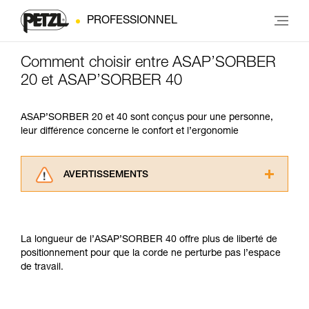
PROFESSIONNEL
Comment choisir entre ASAP’SORBER
20 et ASAP’SORBER 40
ASAP’SORBER 20 et 40 sont conçus pour une personne,
leur différence concerne le confort et l’ergonomie
AVERTISSEMENTS
Lisez attentivement les notices techniques des
produits utilisés dans ce conseil avant de le
consulter. Vous devez avoir compris les
La longueur de l’ASAP’SORBER 40 offre plus de liberté de
informations de la notice technique pour
positionnement pour que la corde ne perturbe pas l’espace
pouvoir comprendre ce complément
de travail.
d’informations.
Maîtriser ces techniques nécessite une
formation et un entraînement spécifique. Validez