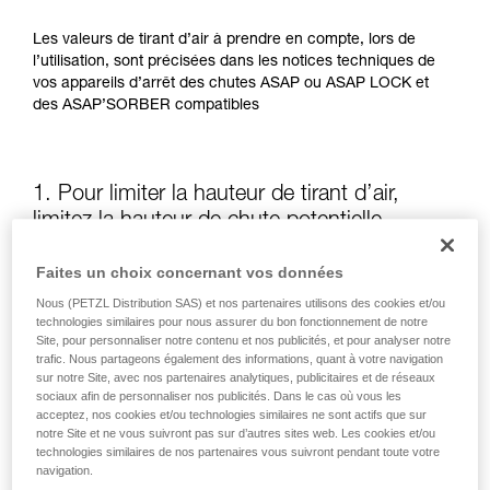
Les valeurs de tirant d’air à prendre en compte, lors de
l’utilisation, sont précisées dans les notices techniques de
vos appareils d’arrêt des chutes ASAP ou ASAP LOCK et
des ASAP’SORBER compatibles
1. Pour limiter la hauteur de tirant d’air,
limitez la hauteur de chute potentielle
Faites un choix concernant vos données
La position de l’ASAP ou de l’ASAP LOCK, par rapport à
l’utilisateur, influe sur la hauteur de chute et donc sur la
Nous (PETZL Distribution SAS) et nos partenaires utilisons des cookies et/ou
longueur de déchirement de l’absorbeur d’énergie : ces
technologies similaires pour nous assurer du bon fonctionnement de notre
Site, pour personnaliser notre contenu et nos publicités, et pour analyser notre
deux éléments augmentent le tirant d’air.
trafic. Nous partageons également des informations, quant à votre navigation
sur notre Site, avec nos partenaires analytiques, publicitaires et de réseaux
sociaux afin de personnaliser nos publicités. Dans le cas où vous les
Gardez autant que possible l’ASAP ou l’ASAP LOCK au-
acceptez, nos cookies et/ou technologies similaires ne sont actifs que sur
dessus du point d’attache de votre harnais
notre Site et ne vous suivront pas sur d’autres sites web. Les cookies et/ou
technologies similaires de nos partenaires vous suivront pendant toute votre
navigation.