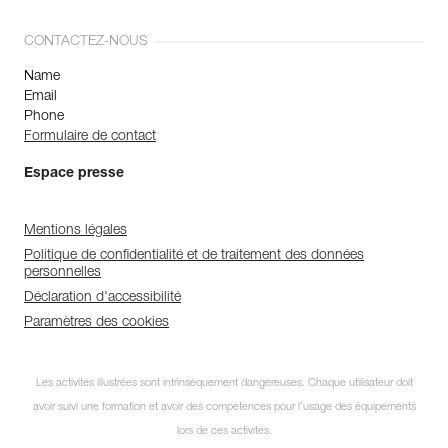
CONTACTEZ-NOUS
Name
Email
Phone
Formulaire de contact
Espace presse
Mentions légales
Politique de confidentialité et de traitement des données
personnelles
Déclaration d'accessibilité
Paramètres des cookies
Les activités illustrées sont intrinsèquement dangereuses. Chaque utilisateur doit
avoir suivi une formation et avoir des compétences pour l’usage des équipements
lors de ces activités.