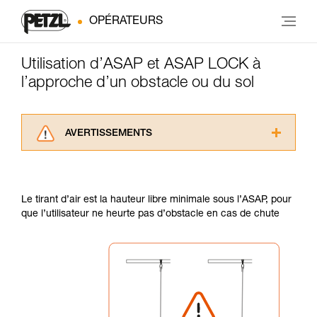
OPÉRATEURS
Utilisation d’ASAP et ASAP LOCK à
l’approche d’un obstacle ou du sol
AVERTISSEMENTS
Lisez attentivement les notices techniques des
produits utilisés dans ce conseil avant de le
consulter. Vous devez avoir compris les
Le tirant d’air est la hauteur libre minimale sous l’ASAP, pour
informations de la notice technique pour
que l’utilisateur ne heurte pas d’obstacle en cas de chute
pouvoir comprendre ce complément
d’informations.
Maîtriser ces techniques nécessite une
formation et un entraînement spécifique. Validez
avec un professionnel votre capacité à refaire
la manipulation, seul, en toute sécurité, avant
de la reproduire en autonomie.
Nous donnons des exemples de techniques