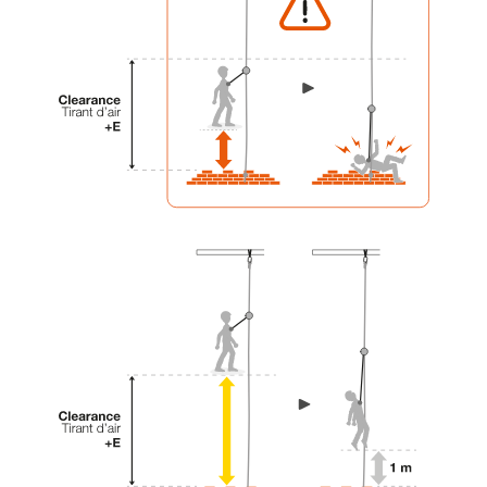
su actividad. Pueden existir otras que no
describimos aquí.