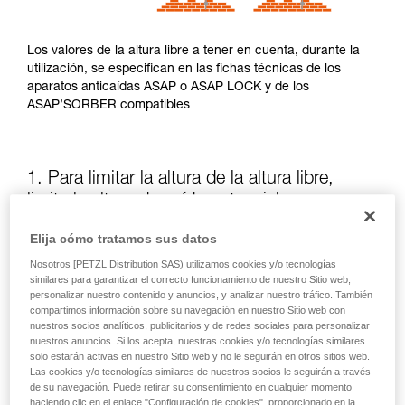
Los valores de la altura libre a tener en cuenta, durante la
utilización, se especifican en las fichas técnicas de los
aparatos anticaídas ASAP o ASAP LOCK y de los
ASAP’SORBER compatibles
1. Para limitar la altura de la altura libre,
limite la altura de caída potencial
Elija cómo tratamos sus datos
La posición del ASAP o del ASAP LOCK, en relación al
Nosotros [PETZL Distribution SAS) utilizamos cookies y/o tecnologías
usuario, influye en la altura de caída y, así, en la longitud de
similares para garantizar el correcto funcionamiento de nuestro Sitio web,
desgarro del absorbedor de energía: estos dos elementos
personalizar nuestro contenido y anuncios, y analizar nuestro tráfico. También
aumentan la altura libre.
compartimos información sobre su navegación en nuestro Sitio web con
nuestros socios analíticos, publicitarios y de redes sociales para personalizar
nuestros anuncios. Si los acepta, nuestras cookies y/o tecnologías similares
Mantenga siempre que sea posible el ASAP o el ASAP LOCK
solo estarán activas en nuestro Sitio web y no le seguirán en otros sitios web.
por encima del punto de enganche del arnés.
Las cookies y/o tecnologías similares de nuestros socios le seguirán a través
de su navegación. Puede retirar su consentimiento en cualquier momento
haciendo clic en el enlace "Configuración de cookies", proporcionado en la