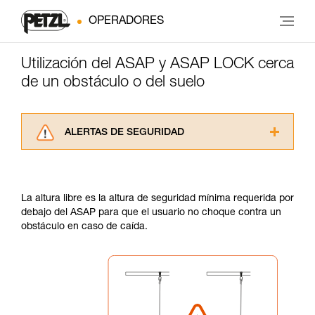
OPERADORES
Utilización del ASAP y ASAP LOCK cerca
de un obstáculo o del suelo
ALERTAS DE SEGURIDAD
Lea atentamente las fichas técnicas de los
productos utilizados en este consejo antes de
consultarlo. Usted debe comprender la
La altura libre es la altura de seguridad mínima requerida por
información de la ficha técnica para poder
debajo del ASAP para que el usuario no choque contra un
comprender este complemento informativo.
obstáculo en caso de caída.
Dominar estas técnicas requiere una formación
y un entrenamiento específico. Confirme a
través de un profesional su capacidad para
ejecutar estas técnicas, solo y con total
seguridad, antes de ejecutarlas de forma
autónoma.
Damos ejemplos de técnicas relacionadas con