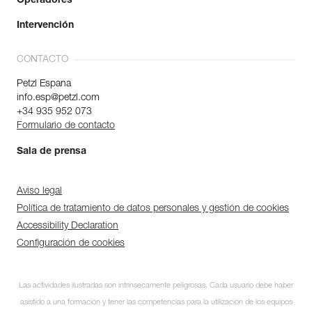
Operadores
Intervención
CONTACTO
Petzl Espana
info.esp@petzl.com
+34 935 952 073
Formulario de contacto
Sala de prensa
Aviso legal
Política de tratamiento de datos personales y gestión de cookies
Accessibility Declaration
Configuración de cookies
Las actividades ilustradas son intrínsecamente peligrosas. Cada usuario debe haber
asistido a una formación y tener las competencias para la utilización de los equipos