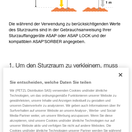
Die während der Verwendung zu berücksichtigenden Werte
des Sturzraums sind in der Gebrauchsanweisung Ihrer
Sturzauffanggeräte ASAP oder ASAP LOCK und der
kompatiblen ASAP’SORBER angegeben.
1. Um den Sturzraum zu verkleinern, muss
die potenzielle Sturzhöhe verringert werden
Sie entscheiden, welche Daten Sie teilen
Die Position des ASAP oder des ASAP LOCK in Bezug auf
Wir (PETZL Distribution SAS) verwenden Cookies und/oder ähnliche
die anwendende Person beeinflusst die Sturzhöhe und somit
Technologien, um das ordnungsgemäße Funktionieren unserer Website zu
die Aufreißlänge des Falldämpfers: Beide Elemente
gewährleisten, unsere Inhalte und Anzeigen individuell zu gestalten und
unseren Datenverkehr zu analysieren. Wir geben auch Informationen über Ihr
vergrößern den Sturzraum.
Surfverhalten auf unserer Website an unsere Analyse-, Werbe- und Social-
Media-Partner weiter, um unsere Werbung anzupassen. Wenn Sie diese
akzeptieren, sind unsere Cookies und/oder ähnliche Technologien nur auf
Halten Sie das ASAP oder ASAP LOCK soweit wie möglich
unserer Website aktiv und verfolgen Sie nicht auf andere Websites. Die
oberhalb des Befestigungspunkts Ihres Gurts
Cookies und/oder ähnliche Technologien unserer Partner werden Sie während