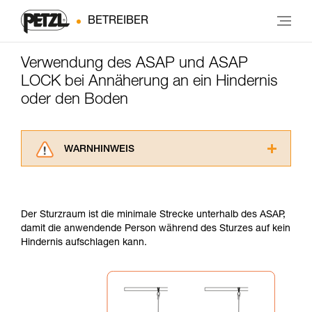
BETREIBER
Verwendung des ASAP und ASAP
LOCK bei Annäherung an ein Hindernis
oder den Boden
WARNHINWEIS
Lesen Sie die Gebrauchsanweisungen der
Produkte, um die es in diesem Tech Tipp geht,
aufmerksam durch, bevor Sie diesen zu Rate
Der Sturzraum ist die minimale Strecke unterhalb des ASAP,
ziehen. Um diese Zusatzinformationen
damit die anwendende Person während des Sturzes auf kein
verstehen zu können, müssen Sie zuerst die in
Hindernis aufschlagen kann.
der Gebrauchsanweisung enthaltenen
Informationen richtig verstanden haben.
Die Beherrschung dieser Techniken setzt eine
entsprechende Ausbildung und ein spezielles
Training voraus. Prüfen Sie zusammen mit