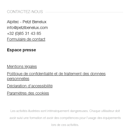
CONTACTEZ-NOUS
Alpitec - Petzl Benelux
info@petzlbenelux.com
+32 (0)85 31 43 85
Formulaire de contact
Espace presse
Mentions légales
Politique de confidentialité et de traitement des données
personnelles
Déclaration d'accessibilité
Paramètres des cookies
Les activités illustrées sont intrinsèquement dangereuses. Chaque utilisateur doit
avoir suivi une formation et avoir des compétences pour l’usage des équipements
lors de ces activités.