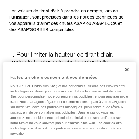
Les valeurs de tirant d’air à prendre en compte, lors de
l’utilisation, sont précisées dans les notices techniques de
vos appareils d’arrêt des chutes ASAP ou ASAP LOCK et
des ASAP’SORBER compatibles
1. Pour limiter la hauteur de tirant d’air,
limitez la hauteur de chute potentielle
Faites un choix concernant vos données
La position de l’ASAP ou de l’ASAP LOCK, par rapport à
l’utilisateur, influe sur la hauteur de chute et donc sur la
Nous (PETZL Distribution SAS) et nos partenaires utilisons des cookies et/ou
longueur de déchirement de l’absorbeur d’énergie : ces
technologies similaires pour nous assurer du bon fonctionnement de notre
Site, pour personnaliser notre contenu et nos publicités, et pour analyser notre
deux éléments augmentent le tirant d’air.
trafic. Nous partageons également des informations, quant à votre navigation
sur notre Site, avec nos partenaires analytiques, publicitaires et de réseaux
sociaux afin de personnaliser nos publicités. Dans le cas où vous les
Gardez autant que possible l’ASAP ou l’ASAP LOCK au-
acceptez, nos cookies et/ou technologies similaires ne sont actifs que sur
dessus du point d’attache de votre harnais
notre Site et ne vous suivront pas sur d’autres sites web. Les cookies et/ou
technologies similaires de nos partenaires vous suivront pendant toute votre
navigation.