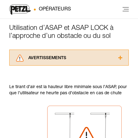
OPÉRATEURS
Utilisation d’ASAP et ASAP LOCK à
l’approche d’un obstacle ou du sol
AVERTISSEMENTS
Lisez attentivement les notices techniques des
produits utilisés dans ce conseil avant de le
consulter. Vous devez avoir compris les
Le tirant d’air est la hauteur libre minimale sous l’ASAP, pour
informations de la notice technique pour
que l’utilisateur ne heurte pas d’obstacle en cas de chute
pouvoir comprendre ce complément
d’informations.
Maîtriser ces techniques nécessite une
formation et un entraînement spécifique. Validez
avec un professionnel votre capacité à refaire
la manipulation, seul, en toute sécurité, avant
de la reproduire en autonomie.
Nous donnons des exemples de techniques