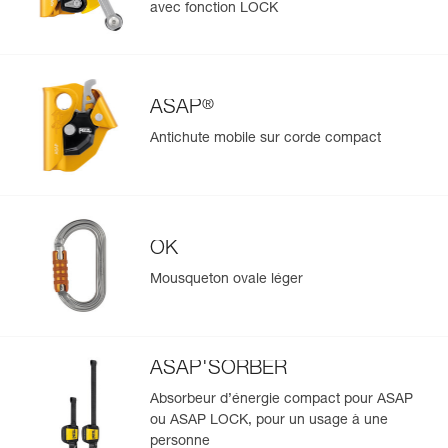
Importez et exportez facilement vos données EPI
avec fonction LOCK
existantes.
Voir l'historique d'un produit à partir de sa date de
fabrication.
®
ASAP
En savoir plus
Antichute mobile sur corde compact
OK
Mousqueton ovale léger
ASAP'SORBER
Absorbeur d’énergie compact pour ASAP
ou ASAP LOCK, pour un usage à une
personne