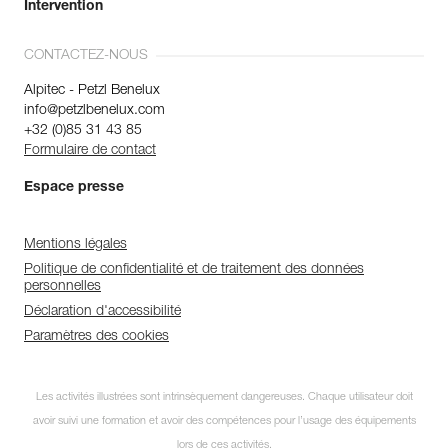
Intervention
CONTACTEZ-NOUS
Alpitec - Petzl Benelux
info@petzlbenelux.com
+32 (0)85 31 43 85
Formulaire de contact
Espace presse
Mentions légales
Politique de confidentialité et de traitement des données
personnelles
Déclaration d'accessibilité
Paramètres des cookies
Les activités illustrées sont intrinsèquement dangereuses. Chaque utilisateur doit
avoir suivi une formation et avoir des compétences pour l’usage des équipements
lors de ces activités.