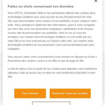
Dédié aux travailleurs sur corde en accès difficile,
Faites un choix concernant vos données
l'absorbeur d'énergie ASAP’SORBER AXESS s'utilise avec
Nous (PETZL Distribution SAS) et nos partenaires utilisons des cookies et/ou
un antichute mobile ASAP LOCK ou ASAP. Il vous permet de
technologies similaires pour nous assurer du bon fonctionnement de notre
travailler à distance de la corde, afin de la protéger pendant
Site, pour personnaliser notre contenu et nos publicités, et pour analyser notre
les phases de travail. Équipé d'une sangle à déchirement,
trafic. Nous partageons également des informations, quant à votre navigation
sur notre Site, avec nos partenaires analytiques, publicitaires et de réseaux
située dans une pochette ouvrable et remplaçable,
sociaux afin de personnaliser nos publicités. Dans le cas où vous les
l'absorbeur est protégé de l’abrasion. Il peut être utilisé dans
acceptez, nos cookies et/ou technologies similaires ne sont actifs que sur
le cadre d'un secours à deux personnes pour une charge
notre Site et ne vous suivront pas sur d’autres sites web. Les cookies et/ou
jusqu'à 250 kg.
technologies similaires de nos partenaires vous suivront pendant toute votre
navigation.
Vous pouvez retirer votre consentement à tout moment en cliquant sur le lien «
Descriptif
Paramètres des cookies » prévu à cet effet en bas de page du Site.
S’utilise uniquement avec un antichute mobile ASAP
Le fait de refuser tout ou partie de ces cookies peut dégrader votre expérience
Spécifications techniques
utilisateur, mais en aucun cas ce refus ne vous empêchera d’accéder à notre
LOCK ou ASAP.
Site.
Absorbeur d'énergie compact, résistant et pratique :
Certification(s) : CE EN 353-2 ou EN 12841 type A en
Informations techniques
- permet un suivi optimal de votre appareil d'antichute,
utilisation avec ASAP ou ASAP LOCK, ANSI Z359.13 6
grâce à sa sangle flexible,
feet, ANSI 359.15, GB 24537
Notice
Tout refuser
Autoriser tous les cookies
- sangle à déchirement protégée de l'abrasion et des
Inspection
Télécharger le pdf technical-notice-ASAP-SORBER-3
Matière(s): polyamide, polyester
projections, grâce à sa pochette en tissu résistant,
Déclaration de conformité
Procédure de vérification EPI
- pochette ouvrable qui facilite le contrôle périodique,
Spécifications référence(s)