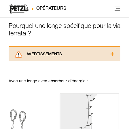
OPÉRATEURS
Pourquoi une longe spécifique pour la via
ferrata ?
AVERTISSEMENTS
Lisez attentivement les notices techniques des
produits utilisés dans ce conseil avant de le
consulter. Vous devez avoir compris les
Avec une longe avec absorbeur d’énergie :
informations de la notice technique pour
pouvoir comprendre ce complément
d’informations.
Maîtriser ces techniques nécessite une
formation et un entraînement spécifique. Validez
avec un professionnel votre capacité à refaire
la manipulation, seul, en toute sécurité, avant
de la reproduire en autonomie.
Nous donnons des exemples de techniques