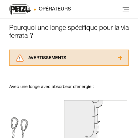
OPÉRATEURS
Pourquoi une longe spécifique pour la via
ferrata ?
AVERTISSEMENTS
Lisez attentivement les notices techniques des
produits utilisés dans ce conseil avant de le
consulter. Vous devez avoir compris les
Avec une longe avec absorbeur d’énergie :
informations de la notice technique pour
pouvoir comprendre ce complément
d’informations.
Maîtriser ces techniques nécessite une
formation et un entraînement spécifique. Validez
avec un professionnel votre capacité à refaire
la manipulation, seul, en toute sécurité, avant
de la reproduire en autonomie.
Nous donnons des exemples de techniques