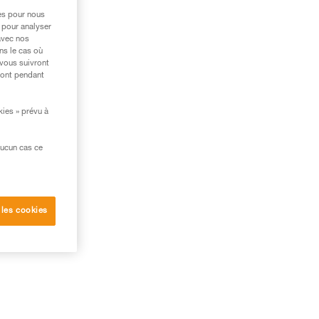
res pour nous
 pour analyser
avec nos
ns le cas où
 vous suivront
ront pendant
kies » prévu à
aucun cas ce
 les cookies