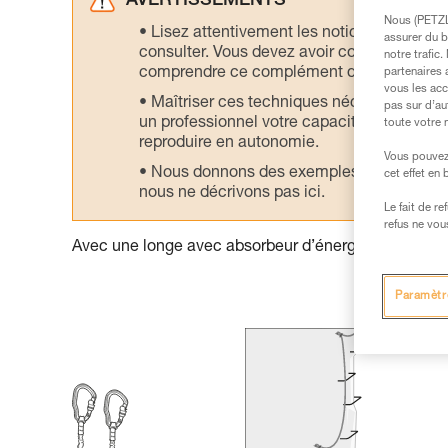
AVERTISSEMENTS
Nous (PETZL 
Lisez attentivement les notices technique
assurer du b
consulter. Vous devez avoir compris les in
notre trafic
comprendre ce complément d’informations
partenaires 
vous les acc
Maîtriser ces techniques nécessite une f
pas sur d’au
un professionnel votre capacité à refaire la
toute votre 
reproduire en autonomie.
Vous pouvez 
Nous donnons des exemples de techniques l
cet effet en
nous ne décrivons pas ici.
Le fait de r
refus ne vou
Avec une longe avec absorbeur d’énergie :
Paramètr