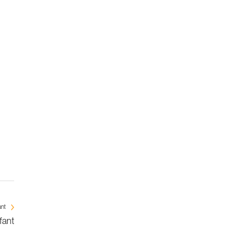
ant
fant