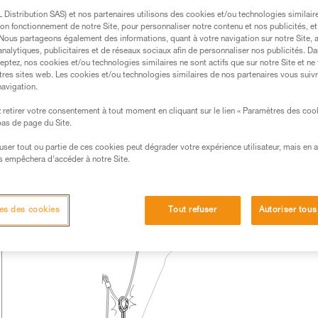
Distribution SAS) et nos partenaires utilisons des cookies et/ou technologies similai
s des produits utilisés dans ce conseil avant de le
on fonctionnement de notre Site, pour personnaliser notre contenu et nos publicités, et
formations de la notice technique pour pouvoir
. Nous partageons également des informations, quant à votre navigation sur notre Site, 
.
analytiques, publicitaires et de réseaux sociaux afin de personnaliser nos publicités. Da
eptez, nos cookies et/ou technologies similaires ne sont actifs que sur notre Site et ne
ormation et un entraînement spécifique. Validez avec
tres sites web. Les cookies et/ou technologies similaires de nos partenaires vous suiv
 manipulation, seul, en toute sécurité, avant de la
navigation.
retirer votre consentement à tout moment en cliquant sur le lien « Paramètres des coo
iées à votre activité. Il peut en exister d’autres que
 bas de page du Site.
efuser tout ou partie de ces cookies peut dégrader votre expérience utilisateur, mais en 
s empêchera d’accéder à notre Site.
es des cookies
Tout refuser
Autoriser tous