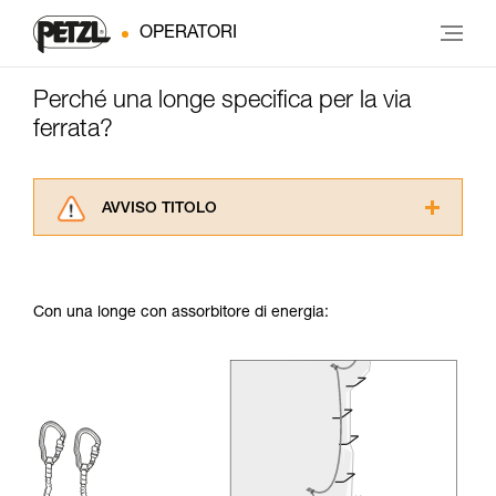
OPERATORI
Perché una longe specifica per la via
ferrata?
AVVISO TITOLO
Leggere attentamente le istruzioni tecniche dei
prodotti utilizzati in questo consiglio prima di
consultarlo. Dovete aver compreso le
Con una longe con assorbitore di energia:
informazioni dell’istruzione tecnica per poter
capire queste ulteriori informazioni.
La padronanza di queste tecniche richiede una
formazione ed un addestramento specifico.
Verificate con un professionista la vostra
capacità di rifare la manovra, da soli, in piena
sicurezza, prima di riprodurla autonomamente.
Forniamo esempi di tecniche relative alla vostra
attività. Ne possono esistere altre che non