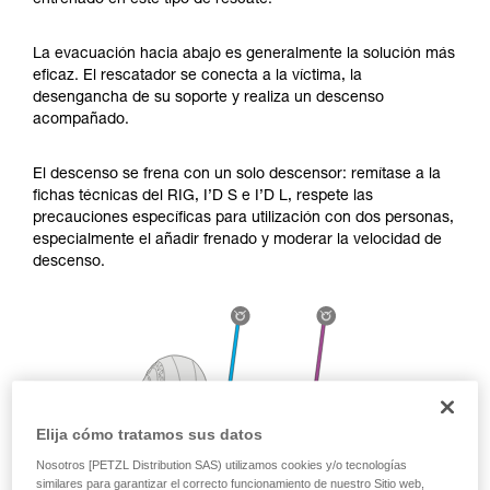
entrenado en este tipo de rescate.
través de un profesional su capacidad para
ejecutar estas técnicas, solo y con total
seguridad, antes de ejecutarlas de forma
La evacuación hacia abajo es generalmente la solución más
autónoma.
eficaz. El rescatador se conecta a la víctima, la
Damos ejemplos de técnicas relacionadas con
desengancha de su soporte y realiza un descenso
su actividad. Pueden existir otras que no
acompañado.
describimos aquí.
El descenso se frena con un solo descensor: remítase a la
fichas técnicas del RIG, I’D S e I’D L, respete las
precauciones específicas para utilización con dos personas,
especialmente el añadir frenado y moderar la velocidad de
descenso.
Elija cómo tratamos sus datos
Nosotros [PETZL Distribution SAS) utilizamos cookies y/o tecnologías
similares para garantizar el correcto funcionamiento de nuestro Sitio web,