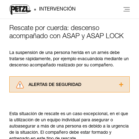
INTERVENCIÓN
Rescate por cuerda: descenso
acompañado con ASAP y ASAP LOCK
La suspensión de una persona herida en un arnés debe
tratarse rápidamente, por ejemplo evacuándola mediante un
descenso acompañado realizado por su compañero.
ALERTAS DE SEGURIDAD
Lea atentamente las fichas técnicas de los
productos utilizados en este consejo antes de
consultarlo. Usted debe comprender la
Esta situación de rescate es un caso excepcional, en el que
información de la ficha técnica para poder
la utilización de un equipo individual para asegurar o
comprender este complemento informativo.
autoasegurar a más de una persona es debido a la urgencia
Dominar estas técnicas requiere una formación
de la situación. El compañero debe estar formado y
y un entrenamiento específico. Confirme a