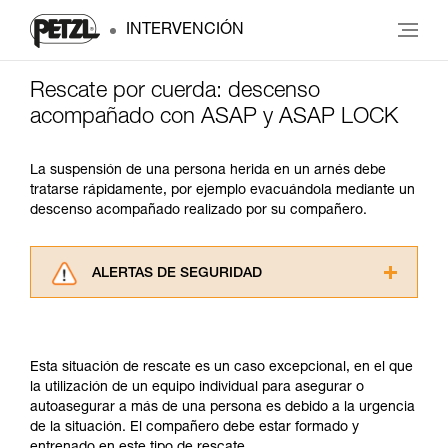
INTERVENCIÓN
Rescate por cuerda: descenso
acompañado con ASAP y ASAP LOCK
La suspensión de una persona herida en un arnés debe
tratarse rápidamente, por ejemplo evacuándola mediante un
descenso acompañado realizado por su compañero.
ALERTAS DE SEGURIDAD
Lea atentamente las fichas técnicas de los
productos utilizados en este consejo antes de
consultarlo. Usted debe comprender la
Esta situación de rescate es un caso excepcional, en el que
información de la ficha técnica para poder
la utilización de un equipo individual para asegurar o
comprender este complemento informativo.
autoasegurar a más de una persona es debido a la urgencia
Dominar estas técnicas requiere una formación
de la situación. El compañero debe estar formado y
y un entrenamiento específico. Confirme a