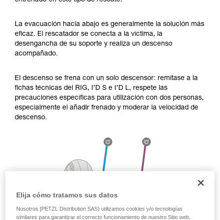
entrenado en este tipo de rescate.
través de un profesional su capacidad para
ejecutar estas técnicas, solo y con total
seguridad, antes de ejecutarlas de forma
La evacuación hacia abajo es generalmente la solución más
autónoma.
eficaz. El rescatador se conecta a la víctima, la
Damos ejemplos de técnicas relacionadas con
desengancha de su soporte y realiza un descenso
su actividad. Pueden existir otras que no
acompañado.
describimos aquí.
El descenso se frena con un solo descensor: remítase a la
fichas técnicas del RIG, I’D S e I’D L, respete las
precauciones específicas para utilización con dos personas,
especialmente el añadir frenado y moderar la velocidad de
descenso.
Elija cómo tratamos sus datos
Nosotros [PETZL Distribution SAS) utilizamos cookies y/o tecnologías
similares para garantizar el correcto funcionamiento de nuestro Sitio web,