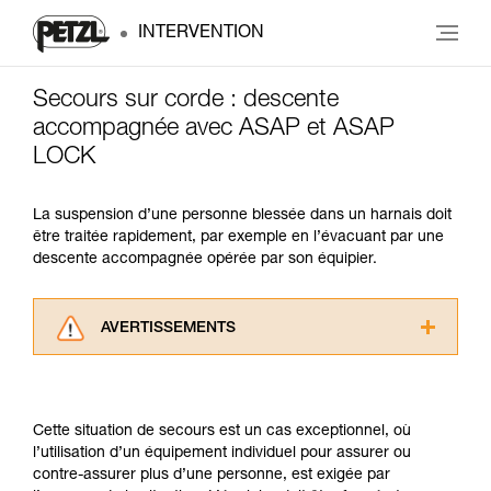
INTERVENTION
Secours sur corde : descente
accompagnée avec ASAP et ASAP
LOCK
La suspension d’une personne blessée dans un harnais doit
être traitée rapidement, par exemple en l’évacuant par une
descente accompagnée opérée par son équipier.
AVERTISSEMENTS
Lisez attentivement les notices techniques des
produits utilisés dans ce conseil avant de le
consulter. Vous devez avoir compris les
Cette situation de secours est un cas exceptionnel, où
informations de la notice technique pour
l’utilisation d’un équipement individuel pour assurer ou
pouvoir comprendre ce complément
contre-assurer plus d’une personne, est exigée par
d’informations.