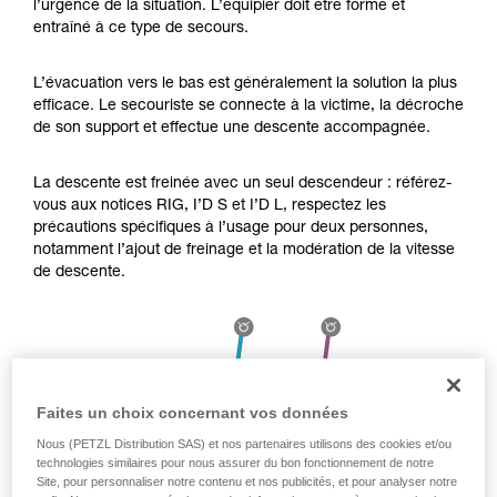
l’urgence de la situation. L’équipier doit être formé et
Maîtriser ces techniques nécessite une
entraîné à ce type de secours.
formation et un entraînement spécifique. Validez
avec un professionnel votre capacité à refaire
la manipulation, seul, en toute sécurité, avant
L’évacuation vers le bas est généralement la solution la plus
de la reproduire en autonomie.
efficace. Le secouriste se connecte à la victime, la décroche
Nous donnons des exemples de techniques
de son support et effectue une descente accompagnée.
liées à votre activité. Il peut en exister d’autres
que nous ne décrivons pas ici.
La descente est freinée avec un seul descendeur : référez-
vous aux notices RIG, I’D S et I’D L, respectez les
précautions spécifiques à l’usage pour deux personnes,
notamment l’ajout de freinage et la modération de la vitesse
de descente.
Faites un choix concernant vos données
Nous (PETZL Distribution SAS) et nos partenaires utilisons des cookies et/ou
technologies similaires pour nous assurer du bon fonctionnement de notre
Site, pour personnaliser notre contenu et nos publicités, et pour analyser notre