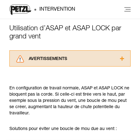
INTERVENTION
Utilisation d’ASAP et ASAP LOCK par
grand vent
AVERTISSEMENTS
Lisez attentivement les notices techniques des
produits utilisés dans ce conseil avant de le
consulter. Vous devez avoir compris les
En configuration de travail normale, ASAP et ASAP LOCK ne
informations de la notice technique pour
bloquent pas la corde. Si celle-ci est tirée vers le haut, par
pouvoir comprendre ce complément
exemple sous la pression du vent, une boucle de mou peut
d’informations.
se créer, augmentant la hauteur de chute potentielle du
Maîtriser ces techniques nécessite une
travailleur.
formation et un entraînement spécifique. Validez
avec un professionnel votre capacité à refaire
la manipulation, seul, en toute sécurité, avant
Solutions pour éviter une boucle de mou due au vent :
de la reproduire en autonomie.
Nous donnons des exemples de techniques