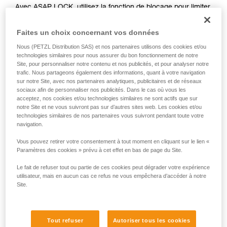
Avec ASAP LOCK, utilisez la fonction de blocage pour limiter
liées à votre activité. Il peut en exister d’autres
la circulation de la corde dans l'appareil. Cette fonction
que nous ne décrivons pas ici.
n'empêche pas les déplacements de l'utilisateur vers le
Faites un choix concernant vos données
haut.
Nous (PETZL Distribution SAS) et nos partenaires utilisons des cookies et/ou
technologies similaires pour nous assurer du bon fonctionnement de notre
Avec ASAP, sans fonction de blocage, d’autres techniques
Site, pour personnaliser notre contenu et nos publicités, et pour analyser notre
trafic. Nous partageons également des informations, quant à votre navigation
peuvent être utilisées :
sur notre Site, avec nos partenaires analytiques, publicitaires et de réseaux
sociaux afin de personnaliser nos publicités. Dans le cas où vous les
Retenue de la corde par un équipier au sol
acceptez, nos cookies et/ou technologies similaires ne sont actifs que sur
notre Site et ne vous suivront pas sur d’autres sites web. Les cookies et/ou
Lest en bout de corde
technologies similaires de nos partenaires vous suivront pendant toute votre
Connexion du bout de corde à un ancrage
navigation.
Vous pouvez retirer votre consentement à tout moment en cliquant sur le lien «
Ces trois options doivent être étudiées dans le plan de
Paramètres des cookies » prévu à cet effet en bas de page du Site.
secours, dans tous les cas, une analyse des risques
spécifiques à la situation doit être réalisée.
Le fait de refuser tout ou partie de ces cookies peut dégrader votre expérience
utilisateur, mais en aucun cas ce refus ne vous empêchera d’accéder à notre
Site.
Tout refuser
Autoriser tous les cookies