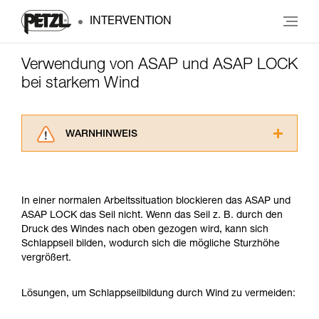
INTERVENTION
Verwendung von ASAP und ASAP LOCK
bei starkem Wind
WARNHINWEIS
Lesen Sie die Gebrauchsanweisungen der
Produkte, um die es in diesem Tech Tipp geht,
aufmerksam durch, bevor Sie diesen zu Rate
In einer normalen Arbeitssituation blockieren das ASAP und
ziehen. Um diese Zusatzinformationen
ASAP LOCK das Seil nicht. Wenn das Seil z. B. durch den
verstehen zu können, müssen Sie zuerst die in
Druck des Windes nach oben gezogen wird, kann sich
der Gebrauchsanweisung enthaltenen
Schlappseil bilden, wodurch sich die mögliche Sturzhöhe
Informationen richtig verstanden haben.
vergrößert.
Die Beherrschung dieser Techniken setzt eine
entsprechende Ausbildung und ein spezielles
Training voraus. Prüfen Sie zusammen mit
Lösungen, um Schlappseilbildung durch Wind zu vermeiden:
einem Profi, ob Sie in der Lage sind, den
Vorgang alleine sicher zu wiederholen, bevor