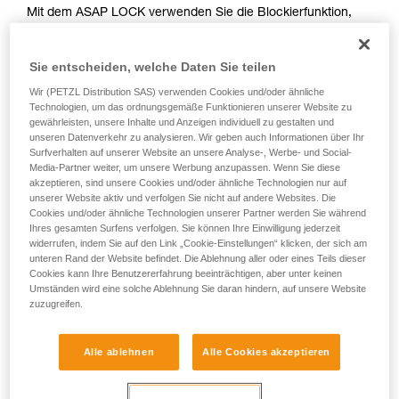
Mit dem ASAP LOCK verwenden Sie die Blockierfunktion,
Sie ihn eigenständig durchführen.
um das Durchlaufen des Seils im Gerät zu vermeiden. Der
Wir geben Beispiele für die mit Ihrer Aktivität
Aufstieg der anwendenden Person wird durch diese Funktion
verbundenen Techniken. Möglicherweise gibt es
Sie entscheiden, welche Daten Sie teilen
nicht behindert.
noch andere Techniken, die hier nicht
beschrieben werden.
Wir (PETZL Distribution SAS) verwenden Cookies und/oder ähnliche
Technologien, um das ordnungsgemäße Funktionieren unserer Website zu
Mit dem ASAP, das keine Blockierfunktion hat, können
gewährleisten, unsere Inhalte und Anzeigen individuell zu gestalten und
andere Techniken angewendet werden:
unseren Datenverkehr zu analysieren. Wir geben auch Informationen über Ihr
Surfverhalten auf unserer Website an unsere Analyse-, Werbe- und Social-
Media-Partner weiter, um unsere Werbung anzupassen. Wenn Sie diese
Halten des Seils von einem Teammitglied am Boden
akzeptieren, sind unsere Cookies und/oder ähnliche Technologien nur auf
Gewicht am Seilende
unserer Website aktiv und verfolgen Sie nicht auf andere Websites. Die
Befestigen des Seilendes an einem Anschlagpunkt
Cookies und/oder ähnliche Technologien unserer Partner werden Sie während
Ihres gesamten Surfens verfolgen. Sie können Ihre Einwilligung jederzeit
widerrufen, indem Sie auf den Link „Cookie-Einstellungen“ klicken, der sich am
Alle drei Optionen müssen im Rahmen des Rettungsplans
unteren Rand der Website befindet. Die Ablehnung aller oder eines Teils dieser
überprüft werden. In jedem Fall ist für jede Situation eine
Cookies kann Ihre Benutzererfahrung beeinträchtigen, aber unter keinen
Umständen wird eine solche Ablehnung Sie daran hindern, auf unsere Website
spezielle Gefährdungsbeurteilung durchzuführen.
zuzugreifen.
Alle ablehnen
Alle Cookies akzeptieren