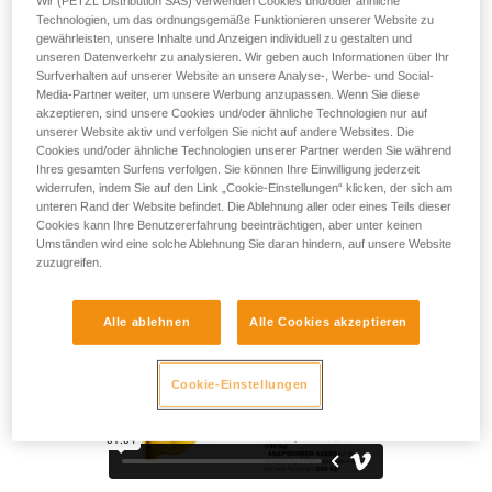
Wir (PETZL Distribution SAS) verwenden Cookies und/oder ähnliche
zum Schutz vor Abstürzen und begleitet Sie in Ihrem
Technologien, um das ordnungsgemäße Funktionieren unserer Website zu
Arbeitsalltag als Höhenarbeit/-in. Beim normalen Gebrauch
gewährleisten, unsere Inhalte und Anzeigen individuell zu gestalten und
während der Fortbewegung am Seil bewegt sich das Gerät
unseren Datenverkehr zu analysieren. Wir geben auch Informationen über Ihr
selbstständig mit, ohne manuelles Eingreifen. Im Falle eines
Surfverhalten auf unserer Website an unsere Analyse-, Werbe- und Social-
Absturzes oder bei einer unkontrollierten Abseilfahrt (mehr
Media-Partner weiter, um unsere Werbung anzupassen. Wenn Sie diese
akzeptieren, sind unsere Cookies und/oder ähnliche Technologien nur auf
als zwei Meter pro Sekunde) blockiert das Gerät am Seil und
unserer Website aktiv und verfolgen Sie nicht auf andere Websites. Die
fängt Sie auf. Wählen Sie entsprechend Ihren Bedürfnissen
Cookies und/oder ähnliche Technologien unserer Partner werden Sie während
einen Falldämpfer ASAP’SORBER 20 oder 40, um bequem
Ihres gesamten Surfens verfolgen. Sie können Ihre Einwilligung jederzeit
in mehr oder weniger großem Abstand zum Seil arbeiten zu
widerrufen, indem Sie auf den Link „Cookie-Einstellungen“ klicken, der sich am
können.
unteren Rand der Website befindet. Die Ablehnung aller oder eines Teils dieser
Cookies kann Ihre Benutzererfahrung beeinträchtigen, aber unter keinen
Umständen wird eine solche Ablehnung Sie daran hindern, auf unsere Website
zuzugreifen.
Alle ablehnen
Alle Cookies akzeptieren
Cookie-Einstellungen