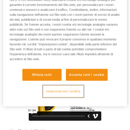
le cadute, ASAP vi supporta nel vostro quotidiano di
garantire il corretto funzionamento del Sito web, per personalizzare i nostri
lavoratori in quota. Nell’utilizzo normale, negli spostamenti su
contenuti e annunci e analizzare il traffico. Condividiamo, inoltre, informazioni
fune, il dispositivo si muove liberamente senza dover essere
sulla navigazione dell’utente sul Sito web con i nostri partner di servizi di analisi
utilizzato. In caso di caduta o discesa non controllata
dei dati, pubblicitari e di social media al fine di personalizzare le nostre
(superiore a due metri al secondo), il dispositivo si blocca
pubblicità. Se l’utente accetta, i nostri cookie e/o tecnologie analoghe saranno
attivi solo sul Sito web e non seguiranno l’utente su altri siti. I cookie e/o
sulla fune e vi arresta. In base alle vostre esigenze, scegliere
tecnologie analoghe dei nostri partner seguiranno l’utente durante la
un assorbitore di energia ASAP’SORBER 20 o 40 per poter
navigazione. L’utente può revocare il proprio consenso in qualsiasi momento
lavorare comodamente a maggiore o minore distanza dalla
facendo clic sul link “Impostazioni cookie”, disponibile nella parte inferiore del
fune.
Sito web. Il rifiuto di tutti o parte di tali cookie potrebbe compromettere
l’esperienza dell’utente, ma in nessun caso tale rifiuto impedirà all’utente di
accedere al Sito web.
Rifiuta tutti
Accetta tutti i cookie
Impostazioni cookie