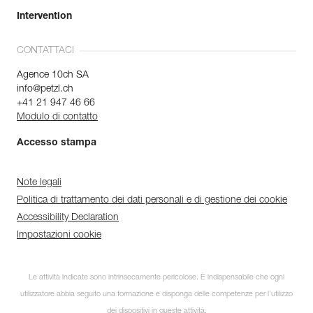
Intervention
CONTATTACI
Agence 10ch SA
info@petzl.ch
+41 21 947 46 66
Modulo di contatto
Accesso stampa
Note legali
Politica di trattamento dei dati personali e di gestione dei cookie
Accessibility Declaration
Impostazioni cookie
Le attività indicate sono intrinsecamente pericolose. È indispensabile che ogni
utilizzatore abbia seguito una formazione e disponga delle competenze per l’utilizzo
dei dispositivi in queste attività.