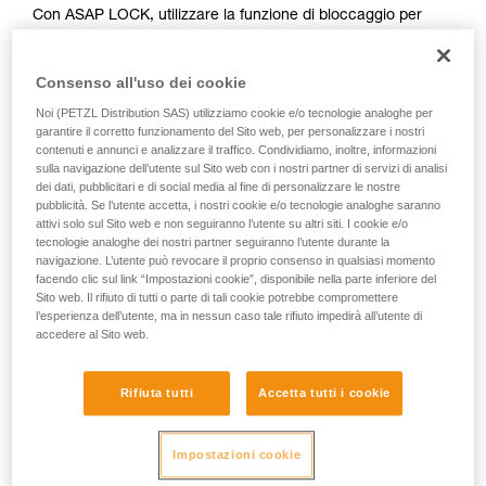
Con ASAP LOCK, utilizzare la funzione di bloccaggio per
vengono qui descritte.
limitare il movimento della fune nel dispositivo. Questa
funzione non impedisce gli spostamenti dell’utilizzatore verso
Consenso all'uso dei cookie
l’alto.
Noi (PETZL Distribution SAS) utilizziamo cookie e/o tecnologie analoghe per
garantire il corretto funzionamento del Sito web, per personalizzare i nostri
Con ASAP, senza funzione di bloccaggio, possono essere
contenuti e annunci e analizzare il traffico. Condividiamo, inoltre, informazioni
utilizzate altre tecniche:
sulla navigazione dell’utente sul Sito web con i nostri partner di servizi di analisi
dei dati, pubblicitari e di social media al fine di personalizzare le nostre
pubblicità. Se l’utente accetta, i nostri cookie e/o tecnologie analoghe saranno
Trattenuta della fune da parte di un compagno a terra
attivi solo sul Sito web e non seguiranno l’utente su altri siti. I cookie e/o
Zavorra all’estremità della fune
tecnologie analoghe dei nostri partner seguiranno l’utente durante la
Collegamento dell’estremità della fune a un
navigazione. L’utente può revocare il proprio consenso in qualsiasi momento
ancoraggio
facendo clic sul link “Impostazioni cookie”, disponibile nella parte inferiore del
Sito web. Il rifiuto di tutti o parte di tali cookie potrebbe compromettere
l’esperienza dell’utente, ma in nessun caso tale rifiuto impedirà all’utente di
Queste tre opzioni devono essere esaminate nella procedura
accedere al Sito web.
di soccorso, in ogni caso, deve essere effettuata un’analisi
dei rischi specifici per la situazione.
Rifiuta tutti
Accetta tutti i cookie
Impostazioni cookie