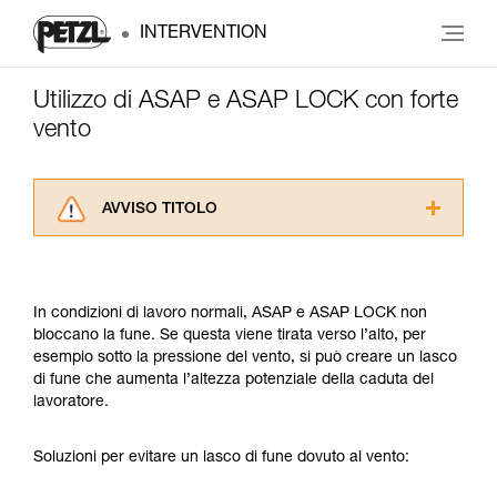
INTERVENTION
Utilizzo di ASAP e ASAP LOCK con forte
vento
AVVISO TITOLO
Leggere attentamente le istruzioni tecniche dei
prodotti utilizzati in questo consiglio prima di
consultarlo. Dovete aver compreso le
In condizioni di lavoro normali, ASAP e ASAP LOCK non
informazioni dell’istruzione tecnica per poter
bloccano la fune. Se questa viene tirata verso l’alto, per
capire queste ulteriori informazioni.
esempio sotto la pressione del vento, si può creare un lasco
La padronanza di queste tecniche richiede una
di fune che aumenta l’altezza potenziale della caduta del
formazione ed un addestramento specifico.
lavoratore.
Verificate con un professionista la vostra
capacità di rifare la manovra, da soli, in piena
sicurezza, prima di riprodurla autonomamente.
Soluzioni per evitare un lasco di fune dovuto al vento:
Forniamo esempi di tecniche relative alla vostra
attività. Ne possono esistere altre che non