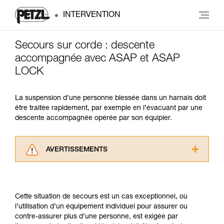
INTERVENTION
Secours sur corde : descente
accompagnée avec ASAP et ASAP
LOCK
La suspension d’une personne blessée dans un harnais doit
être traitée rapidement, par exemple en l’évacuant par une
descente accompagnée opérée par son équipier.
AVERTISSEMENTS
Lisez attentivement les notices techniques des
produits utilisés dans ce conseil avant de le
consulter. Vous devez avoir compris les
Cette situation de secours est un cas exceptionnel, où
informations de la notice technique pour
l’utilisation d’un équipement individuel pour assurer ou
pouvoir comprendre ce complément
contre-assurer plus d’une personne, est exigée par
d’informations.