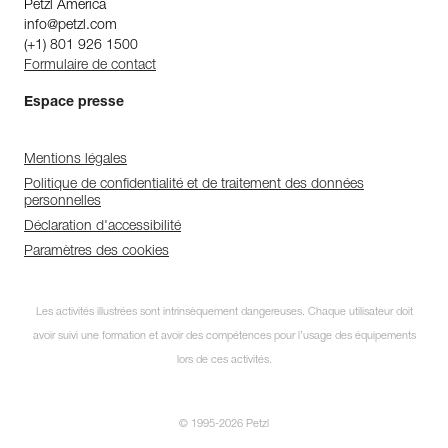
Petzl America
info@petzl.com
(+1) 801 926 1500
Formulaire de contact
Espace presse
Mentions légales
Politique de confidentialité et de traitement des données
personnelles
Déclaration d'accessibilité
Paramètres des cookies
Les activités illustrées sont intrinsèquement dangereuses. Chaque utilisateur doit
avoir suivi une formation et avoir des compétences pour l’usage des équipements
lors de ces activités.
© 1995-2026 Petzl