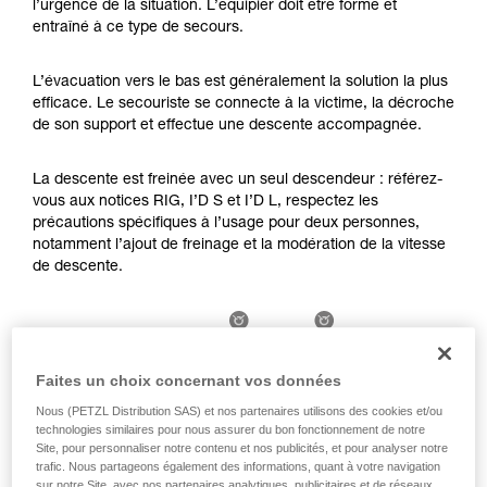
l’urgence de la situation. L’équipier doit être formé et
Maîtriser ces techniques nécessite une
entraîné à ce type de secours.
formation et un entraînement spécifique. Validez
avec un professionnel votre capacité à refaire
la manipulation, seul, en toute sécurité, avant
L’évacuation vers le bas est généralement la solution la plus
de la reproduire en autonomie.
efficace. Le secouriste se connecte à la victime, la décroche
Nous donnons des exemples de techniques
de son support et effectue une descente accompagnée.
liées à votre activité. Il peut en exister d’autres
que nous ne décrivons pas ici.
La descente est freinée avec un seul descendeur : référez-
vous aux notices RIG, I’D S et I’D L, respectez les
précautions spécifiques à l’usage pour deux personnes,
notamment l’ajout de freinage et la modération de la vitesse
de descente.
Faites un choix concernant vos données
Nous (PETZL Distribution SAS) et nos partenaires utilisons des cookies et/ou
technologies similaires pour nous assurer du bon fonctionnement de notre
Site, pour personnaliser notre contenu et nos publicités, et pour analyser notre
trafic. Nous partageons également des informations, quant à votre navigation
sur notre Site, avec nos partenaires analytiques, publicitaires et de réseaux