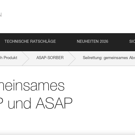
N
TECHNISCHE RATSCHLÄGE
NEUHEITEN 2026
SI
ch Produkt
ASAP-SORBER
Seilrettung: gemeinsames A
emeinsames
AP und ASAP