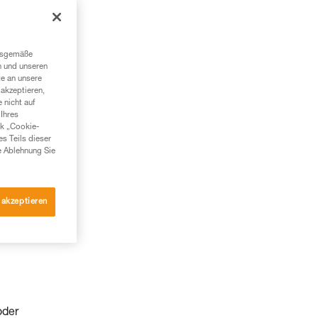
ngsgemäße
n und unseren
te an unsere
akzeptieren,
 nicht auf
Ihres
nk „Cookie-
es Teils dieser
e Ablehnung Sie
 akzeptieren
oder