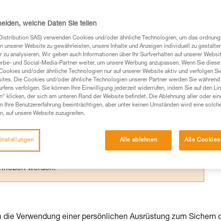
on muss schnell aus der Situation befreit
tglied zusammen mit ihr abseilt.
heiden, welche Daten Sie teilen
Distribution SAS) verwenden Cookies und/oder ähnliche Technologien, um das ordnu
n unserer Website zu gewährleisten, unsere Inhalte und Anzeigen individuell zu gestalte
 zu analysieren. Wir geben auch Informationen über Ihr Surfverhalten auf unserer Websi
erbe- und Social-Media-Partner weiter, um unsere Werbung anzupassen. Wenn Sie diese 
Cookies und/oder ähnliche Technologien nur auf unserer Website aktiv und verfolgen Sie
Produkte, um die es in diesem Tech Tipp geht,
ites. Die Cookies und/oder ähnliche Technologien unserer Partner werden Sie während 
te ziehen. Um diese Zusatzinformationen verstehen zu
fens verfolgen. Sie können Ihre Einwilligung jederzeit widerrufen, indem Sie auf den Li
n“ klicken, der sich am unteren Rand der Website befindet. Die Ablehnung aller oder ein
auchsanweisung enthaltenen Informationen richtig
 Ihre Benutzererfahrung beeinträchtigen, aber unter keinen Umständen wird eine solch
n, auf unsere Website zuzugreifen.
 eine entsprechende Ausbildung und ein spezielles
inem Profi, ob Sie in der Lage sind, den Vorgang
instellungen
Alle ablehnen
Alle Cookies
n eigenständig durchführen.
ivität verbundenen Techniken. Möglicherweise gibt es
chrieben werden.
em die Verwendung einer persönlichen Ausrüstung zum Sichern 