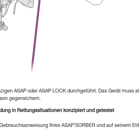
inzigen ASAP oder ASAP LOCK durchgeführt. Das Gerät muss a
erson gegensichern.
g in Rettungssituationen konzipiert und getestet
er Gebrauchsanweisung Ihres ASAP’SORBER und auf seinem Eti