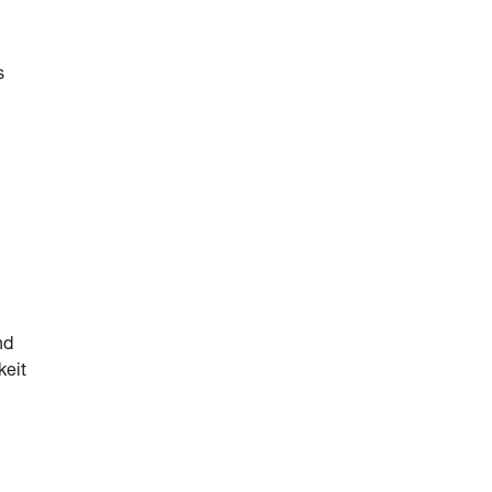
s
nd
keit