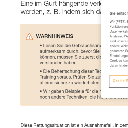
Eine im Gurt hängende verletzte Pers
werden, z. B. indem sich das Teammi
Sie entsc
Wir (PETZL 
Funktioniere
Datenverkehr
WARNHINWEIS
Analyse-, W
sind unsere 
Lesen Sie die Gebrauchsanweisungen der 
andere Webs
aufmerksam durch, bevor Sie diesen zu Ra
gesamten Sur
Einstellunge
können, müssen Sie zuerst die in der Gebr
Cookies kann
verstanden haben.
daran hinder
Die Beherrschung dieser Techniken setzt
Training voraus. Prüfen Sie zusammen mit e
Cookie-E
alleine sicher zu wiederholen, bevor Sie ih
Wir geben Beispiele für die mit Ihrer Akt
noch andere Techniken, die hier nicht bes
Diese Rettungssituation ist ein Ausnahmefall, in d