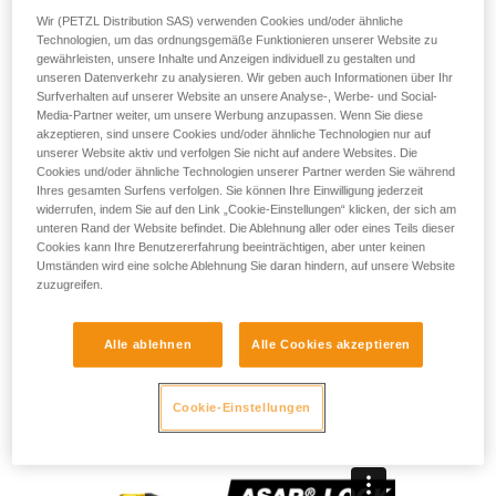
Das ASAP LOCK ist ein unverzichtbarer Bestandteil Ihres
Wir (PETZL Distribution SAS) verwenden Cookies und/oder ähnliche
Systems zum Schutz vor Abstürzen und begleitet Sie in
Technologien, um das ordnungsgemäße Funktionieren unserer Website zu
Ihrem Arbeitsalltag als Höhenarbeit/-in in schwer
gewährleisten, unsere Inhalte und Anzeigen individuell zu gestalten und
zugänglichen Bereichen. Beim normalen Gebrauch während
unseren Datenverkehr zu analysieren. Wir geben auch Informationen über Ihr
der Fortbewegung am Seil bewegt sich das Gerät
Surfverhalten auf unserer Website an unsere Analyse-, Werbe- und Social-
Media-Partner weiter, um unsere Werbung anzupassen. Wenn Sie diese
selbstständig mit, ohne manuelles Eingreifen. Im Falle eines
akzeptieren, sind unsere Cookies und/oder ähnliche Technologien nur auf
Absturzes oder bei einer unkontrollierten Abseilfahrt (mehr
unserer Website aktiv und verfolgen Sie nicht auf andere Websites. Die
als zwei Meter pro Sekunde) blockiert das Gerät am Seil und
Cookies und/oder ähnliche Technologien unserer Partner werden Sie während
fängt Sie auf. Die integrierte LOCK-Funktion ermöglicht
Ihres gesamten Surfens verfolgen. Sie können Ihre Einwilligung jederzeit
Ihnen, das Gerät zu stoppen, um Ihre Sturzhöhe zu
widerrufen, indem Sie auf den Link „Cookie-Einstellungen“ klicken, der sich am
reduzieren. Der Verbindungsarm erleichtert das Passieren
unteren Rand der Website befindet. Die Ablehnung aller oder eines Teils dieser
Cookies kann Ihre Benutzererfahrung beeinträchtigen, aber unter keinen
von Zwischensicherungen, da er das Gerät vor Herabfallen
Umständen wird eine solche Ablehnung Sie daran hindern, auf unsere Website
schützt, und die Sicherheitssperren begünstigen das
zuzugreifen.
Einlegen des Seils. Damit das ASAP LOCK auch in
Rettungssituationen einsatzbereit ist, kann es zusammen mit
dem ASAP’SORBER AXESS-Falldämpfer verwendet werden.
Alle ablehnen
Alle Cookies akzeptieren
Cookie-Einstellungen