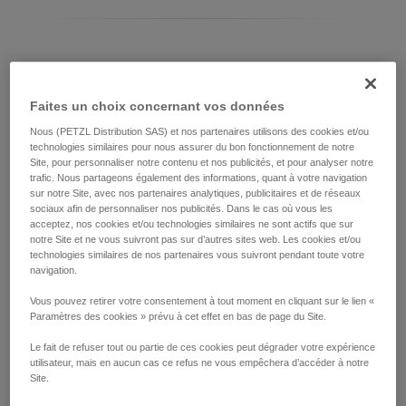
Différencier votre modèle d’ASAP LOCK
Faites un choix concernant vos données
Modèle actuel d'ASAP LOCK :
Nous (PETZL Distribution SAS) et nos partenaires utilisons des cookies et/ou
technologies similaires pour nous assurer du bon fonctionnement de notre
Site, pour personnaliser notre contenu et nos publicités, et pour analyser notre
trafic. Nous partageons également des informations, quant à votre navigation
sur notre Site, avec nos partenaires analytiques, publicitaires et de réseaux
sociaux afin de personnaliser nos publicités. Dans le cas où vous les
acceptez, nos cookies et/ou technologies similaires ne sont actifs que sur
notre Site et ne vous suivront pas sur d’autres sites web. Les cookies et/ou
technologies similaires de nos partenaires vous suivront pendant toute votre
navigation.
Vous pouvez retirer votre consentement à tout moment en cliquant sur le lien «
Paramètres des cookies » prévu à cet effet en bas de page du Site.
ASAP LOCK 2026
Le fait de refuser tout ou partie de ces cookies peut dégrader votre expérience
utilisateur, mais en aucun cas ce refus ne vous empêchera d’accéder à notre
Site.