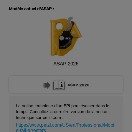
pouvoir comprendre ce complément
d’informations.
Modèle actuel d'ASAP :
Maîtriser ces techniques nécessite une
formation et un entraînement spécifique. Validez
avec un professionnel votre capacité à refaire
la manipulation, seul, en toute sécurité, avant
de la reproduire en autonomie.
Nous donnons des exemples de techniques
liées à votre activité. Il peut en exister d’autres
que nous ne décrivons pas ici.
ASAP 2026
La notice technique d’un EPI peut évoluer dans le
temps. Consultez la dernière version de la notice
technique sur petzl.com :
https://www.petzl.com/US/en/Professional/Mobil
e-fall-arresters