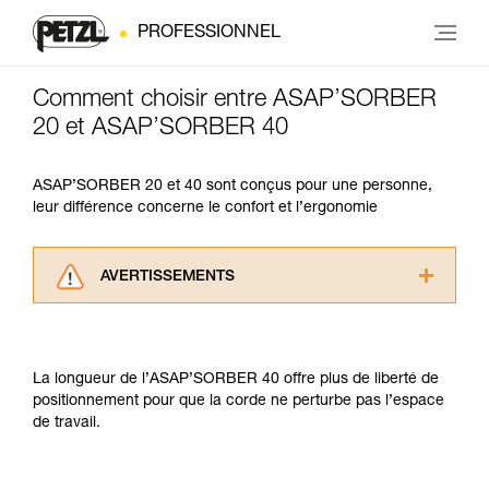
PROFESSIONNEL
Comment choisir entre ASAP’SORBER
20 et ASAP’SORBER 40
ASAP’SORBER 20 et 40 sont conçus pour une personne,
leur différence concerne le confort et l’ergonomie
AVERTISSEMENTS
Lisez attentivement les notices techniques des
produits utilisés dans ce conseil avant de le
consulter. Vous devez avoir compris les
La longueur de l’ASAP’SORBER 40 offre plus de liberté de
informations de la notice technique pour
positionnement pour que la corde ne perturbe pas l’espace
pouvoir comprendre ce complément
de travail.
d’informations.
Maîtriser ces techniques nécessite une
formation et un entraînement spécifique. Validez