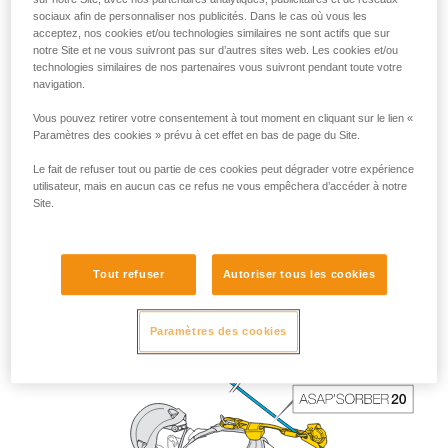
sociaux afin de personnaliser nos publicités. Dans le cas où vous les
acceptez, nos cookies et/ou technologies similaires ne sont actifs que sur
notre Site et ne vous suivront pas sur d’autres sites web. Les cookies et/ou
technologies similaires de nos partenaires vous suivront pendant toute votre
navigation.
Vous pouvez retirer votre consentement à tout moment en cliquant sur le lien «
Paramètres des cookies » prévu à cet effet en bas de page du Site.
Le fait de refuser tout ou partie de ces cookies peut dégrader votre expérience
utilisateur, mais en aucun cas ce refus ne vous empêchera d’accéder à notre
Site.
La longueur de l’ASAP’SORBER 40 offre au travailleur plus
de liberté de positionnement par rapport à la corde.
Tout refuser
Autoriser tous les cookies
Paramètres des cookies