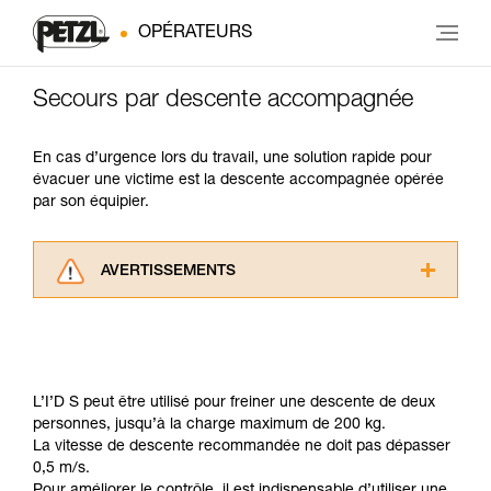
OPÉRATEURS
Secours par descente accompagnée
En cas d’urgence lors du travail, une solution rapide pour
évacuer une victime est la descente accompagnée opérée
par son équipier.
AVERTISSEMENTS
Lisez attentivement les notices techniques des
produits utilisés dans ce conseil avant de le
consulter. Vous devez avoir compris les
informations de la notice technique pour
pouvoir comprendre ce complément
L’I’D S peut être utilisé pour freiner une descente de deux
d’informations.
personnes, jusqu’à la charge maximum de 200 kg.
Maîtriser ces techniques nécessite une
La vitesse de descente recommandée ne doit pas dépasser
formation et un entraînement spécifique. Validez
0,5 m/s.
avec un professionnel votre capacité à refaire