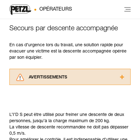
OPÉRATEURS
Secours par descente accompagnée
En cas d’urgence lors du travail, une solution rapide pour
évacuer une victime est la descente accompagnée opérée
par son équipier.
AVERTISSEMENTS
Lisez attentivement les notices techniques des
produits utilisés dans ce conseil avant de le
consulter. Vous devez avoir compris les
informations de la notice technique pour
pouvoir comprendre ce complément
L’I’D S peut être utilisé pour freiner une descente de deux
d’informations.
personnes, jusqu’à la charge maximum de 200 kg.
Maîtriser ces techniques nécessite une
La vitesse de descente recommandée ne doit pas dépasser
formation et un entraînement spécifique. Validez
0,5 m/s.
avec un professionnel votre capacité à refaire