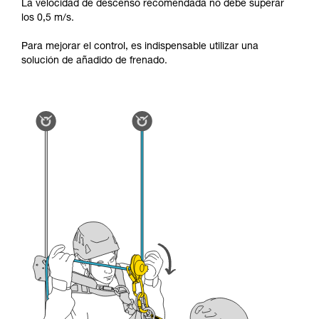
través de un profesional su capacidad para
La velocidad de descenso recomendada no debe superar
ejecutar estas técnicas, solo y con total
los 0,5 m/s.
seguridad, antes de ejecutarlas de forma
autónoma.
Para mejorar el control, es indispensable utilizar una
Damos ejemplos de técnicas relacionadas con
solución de añadido de frenado.
su actividad. Pueden existir otras que no
describimos aquí.