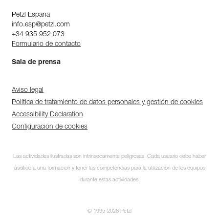
Petzl Espana
info.esp@petzl.com
+34 935 952 073
Formulario de contacto
Sala de prensa
Aviso legal
Política de tratamiento de datos personales y gestión de cookies
Accessibility Declaration
Configuración de cookies
Las actividades ilustradas son intrínsecamente peligrosas. Cada usuario debe haber
asistido a una formación y tener las competencias para la utilización de los equipos
durante estas actividades.
© 1995-2026 Petzl