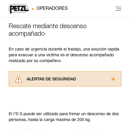
OPERADORES
Rescate mediante descenso
acompañado
En caso de urgencia durante el trabajo, una solución rápida
para evacuar a una víctima es el descenso acompañado
realizado por su compañero.
ALERTAS DE SEGURIDAD
Lea atentamente las fichas técnicas de los
productos utilizados en este consejo antes de
consultarlo. Usted debe comprender la
información de la ficha técnica para poder
comprender este complemento informativo.
El I’D S puede ser utilizado para frenar un descenso de dos
Dominar estas técnicas requiere una formación
personas, hasta la carga máxima de 200 kg.
y un entrenamiento específico. Confirme a