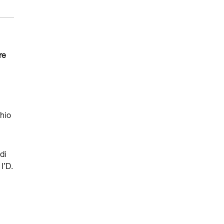
re
chio
di
I’D.