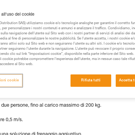
all'uso dei cookie
istribution SAS) utilizziamo cookie e/o tecnologie analoghe per garantire il corretto f
 per personalizzare i nostri contenuti e annunci e analizzare il traffico. Condividiamo, in
 dei prodotti utilizzati in questo consiglio prima di
sulla navigazione dell’utente sul Sito web con i nostri partner di servizi di analisi dei dat
azioni dell’istruzione tecnica per poter capire queste
edia al fine di personalizzare le nostre pubblicità. Se l’utente accetta, i nostri cookie e
anno attivi solo sul Sito web e non seguiranno l’utente su altri siti. I cookie e/o tecnol
artner seguiranno l’utente durante la navigazione. L’utente può revocare il proprio conse
de una formazione ed un addestramento specifico.
do clic sul link “Impostazioni cookie”, disponibile nella parte inferiore del Sito web. Il 
pacità di rifare la manovra, da soli, in piena sicurezza,
ali cookie potrebbe compromettere l’esperienza dell’utente, ma in nessun caso tale rifiu
i accedere al Sito web.
vostra attività. Ne possono esistere altre che non
ioni cookie
Rifiuta tutti
Accetta t
di due persone, fino al carico massimo di 200 kg.
re 0,5 m/s.
e una soluzione di frenaggio aggiuntivo.