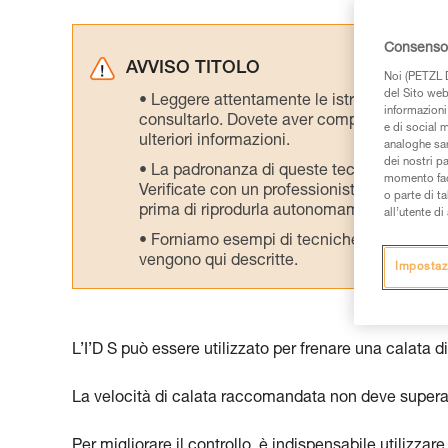
Consenso 
AVVISO TITOLO
Noi (PETZL D
del Sito web,
Leggere attentamente le istruzioni tecniche
informazioni 
consultarlo. Dovete aver compreso le inform
e di social m
ulteriori informazioni.
analoghe sar
dei nostri p
La padronanza di queste tecniche richie
momento facen
Verificate con un professionista la vostra ca
o parte di t
prima di riprodurla autonomamente.
all’utente d
Forniamo esempi di tecniche relative alla 
vengono qui descritte.
Impostaz
L’I’D S può essere utilizzato per frenare una calata 
La velocità di calata raccomandata non deve supera
Per migliorare il controllo, è indispensabile utilizzar