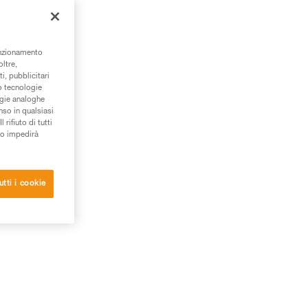
unzionamento
oltre,
i, pubblicitari
/o tecnologie
ogie analoghe
nso in qualsiasi
rifiuto di tutti
to impedirà
utti i cookie