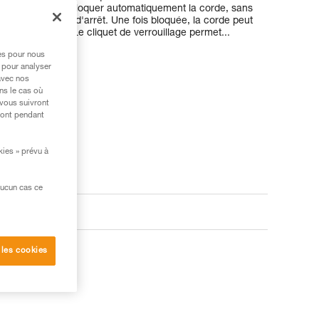
LOCK permet de bloquer automatiquement la corde, sans
à réaliser de clé d'arrêt. Une fois bloquée, la corde peut
ler la poignée. Le cliquet de verrouillage permet...
res pour nous
 pour analyser
avec nos
ns le cas où
 vous suivront
ront pendant
kies » prévu à
aucun cas ce
 les cookies