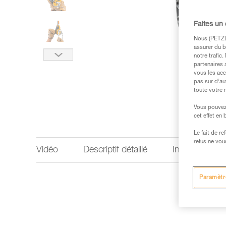
Faites un
Nous (PETZL 
assurer du b
notre trafic
partenaires 
vous les acc
pas sur d’au
toute votre 
Vous pouvez 
cet effet en
Le fait de r
refus ne vou
Vidéo
Descriptif détaillé
Informations 
Paramètr