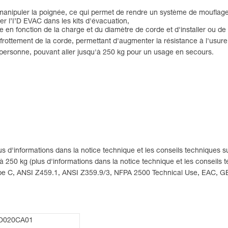
à manipuler la poignée, ce qui permet de rendre un système de mouflage
rer l’I’D EVAC dans les kits d'évacuation,
e en fonction de la charge et du diamètre de corde et d'installer ou de
 frottement de la corde, permettant d'augmenter la résistance à l'usure
personne, pouvant aller jusqu'à 250 kg pour un usage en secours.
s d'informations dans la notice technique et les conseils techniques 
 250 kg (plus d'informations dans la notice technique et les conseils
 type C, ANSI Z459.1, ANSI Z359.9/3, NFPA 2500 Technical Use, EAC, G
D020CA01