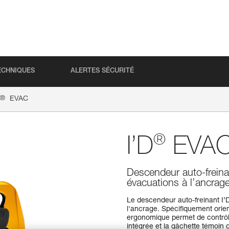
ECHNIQUES
ALERTES SÉCURITÉ
®
EVAC
®
I’D
EVA
Descendeur auto-freina
évacuations à l’ancrag
Le descendeur auto-freinant I’
l'ancrage. Spécifiquement orie
ergonomique permet de contrôle
intégrée et la gâchette témoin 