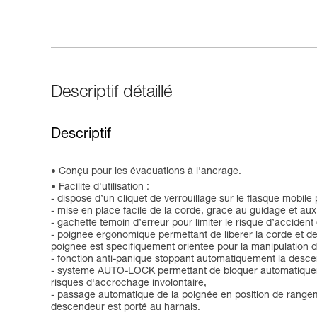
Descriptif détaillé
Descriptif
Conçu pour les évacuations à l'ancrage.
Facilité d'utilisation :
- dispose d’un cliquet de verrouillage sur le flasque mobile
- mise en place facile de la corde, grâce au guidage et aux
- gâchette témoin d’erreur pour limiter le risque d’acciden
- poignée ergonomique permettant de libérer la corde et de
poignée est spécifiquement orientée pour la manipulation 
- fonction anti-panique stoppant automatiquement la descente 
- système AUTO-LOCK permettant de bloquer automatiquement 
risques d'accrochage involontaire,
- passage automatique de la poignée en position de rangemen
descendeur est porté au harnais.