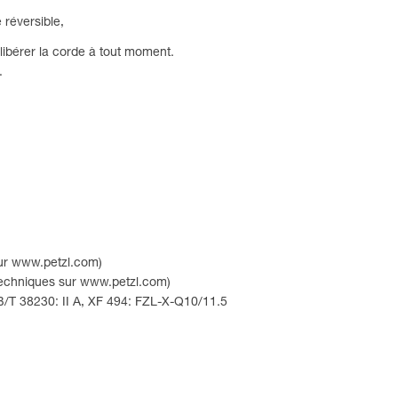
 réversible,
 libérer la corde à tout moment.
.
sur www.petzl.com)
 techniques sur www.petzl.com)
B/T 38230: II A, XF 494: FZL-X-Q10/11.5