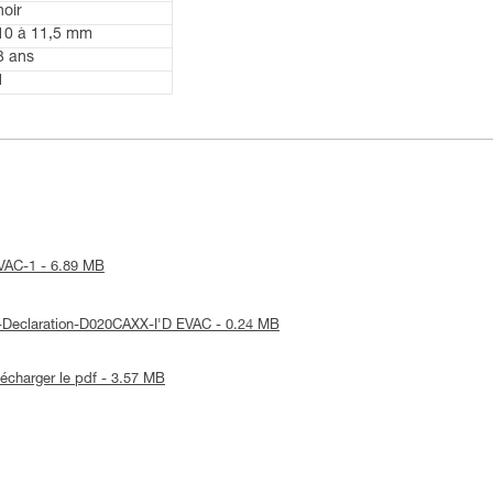
noir
10 à 11,5 mm
3 ans
1
-EVAC-1 - 6.89 MB
UE-Declaration-D020CAXX-I'D EVAC - 0.24 MB
lécharger le pdf - 3.57 MB