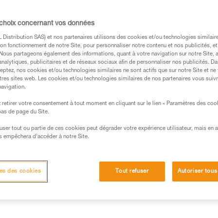
utilisation. Le système AUTO-
avoir à manipuler la poignée et 
être ravalée sans avoir à manipu
 choix concernant vos données
Lire la suite
Distribution SAS) et nos partenaires utilisons des cookies et/ou technologies similai
on fonctionnement de notre Site, pour personnaliser notre contenu et nos publicités, et
. Nous partageons également des informations, quant à votre navigation sur notre Site, 
Trouvez un revendeur
analytiques, publicitaires et de réseaux sociaux afin de personnaliser nos publicités. Da
eptez, nos cookies et/ou technologies similaires ne sont actifs que sur notre Site et ne
tres sites web. Les cookies et/ou technologies similaires de nos partenaires vous suiv
navigation.
retirer votre consentement à tout moment en cliquant sur le lien « Paramètres des coo
 bas de page du Site.
efuser tout ou partie de ces cookies peut dégrader votre expérience utilisateur, mais en 
s empêchera d’accéder à notre Site.
Inspection
techniques
Autres produits
es des cookies
Tout refuser
Autoriser tous