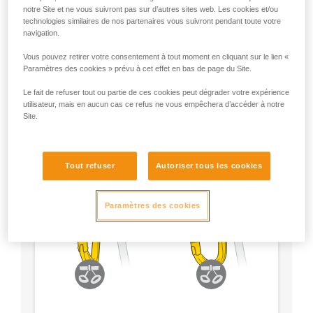
- Utilisez un mousqueton en forme de D.
notre Site et ne vous suivront pas sur d’autres sites web. Les cookies et/ou
technologies similaires de nos partenaires vous suivront pendant toute votre
- Choisissez le type de verrouillage selon votre
navigation.
préférence.
Vous pouvez retirer votre consentement à tout moment en cliquant sur le lien «
Paramètres des cookies » prévu à cet effet en bas de page du Site.
Le fait de refuser tout ou partie de ces cookies peut dégrader votre expérience
utilisateur, mais en aucun cas ce refus ne vous empêchera d’accéder à notre
Site.
Tout refuser
Autoriser tous les cookies
Paramètres des cookies