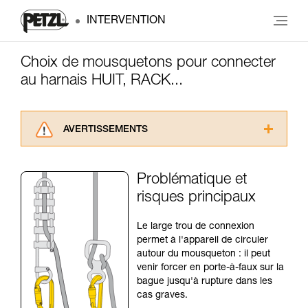
INTERVENTION
Choix de mousquetons pour connecter
au harnais HUIT, RACK...
AVERTISSEMENTS
Lisez attentivement les notices techniques des
produits utilisés dans ce conseil avant de le
Problématique et
consulter. Vous devez avoir compris les
risques principaux
informations de la notice technique pour
pouvoir comprendre ce complément
d’informations.
Le large trou de connexion
Maîtriser ces techniques nécessite une
permet à l'appareil de circuler
formation et un entraînement spécifique. Validez
autour du mousqueton : il peut
avec un professionnel votre capacité à refaire
venir forcer en porte-à-faux sur la
la manipulation, seul, en toute sécurité, avant
bague jusqu'à rupture dans les
de la reproduire en autonomie.
cas graves.
Nous donnons des exemples de techniques