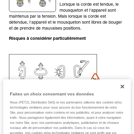
Lorsque la corde est tendue, le
liées à votre activité. Il peut en exister d’autres
mousqueton et l'appareil sont
que nous ne décrivons pas ici.
maintenus par la tension. Mais lorsque la corde est
détendue, l'appareil et le mousqueton sont libres de bouger
et de prendre de mauvaises positions.
Risques à considérer particulièrement
Faites un choix concernant vos données
Nous (PETZL Distribution SAS) et nos partenaires utilisons des cookies et/ou
technologies similaires pour nous assurer du bon fonctionnement de notre
Site, pour personnaliser notre contenu et nos publicités, et pour analyser notre
Recommandation de mousqueton et
trafic. Nous partageons également des informations, quant à votre navigation
sur notre Site, avec nos partenaires analytiques, publicitaires et de réseaux
accessoires
sociaux afin de personnaliser nos publicités. Dans le cas où vous les
acceptez, nos cookies et/ou technologies similaires ne sont actifs que sur