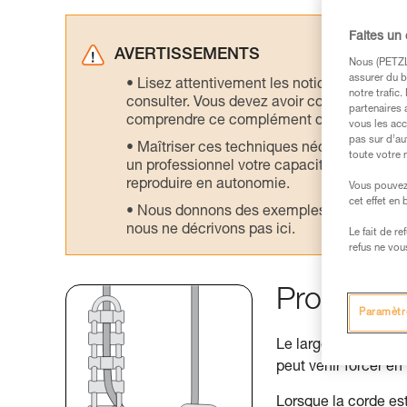
Faites un
AVERTISSEMENTS
Nous (PETZL 
assurer du b
Lisez attentivement les notices technique
notre trafic
consulter. Vous devez avoir compris les in
partenaires 
comprendre ce complément d’informations
vous les acc
pas sur d’au
Maîtriser ces techniques nécessite une f
toute votre 
un professionnel votre capacité à refaire la
reproduire en autonomie.
Vous pouvez 
cet effet en
Nous donnons des exemples de techniques l
nous ne décrivons pas ici.
Le fait de r
refus ne vou
Problémat
Paramètr
Le large trou de con
peut venir forcer en
Lorsque la corde es