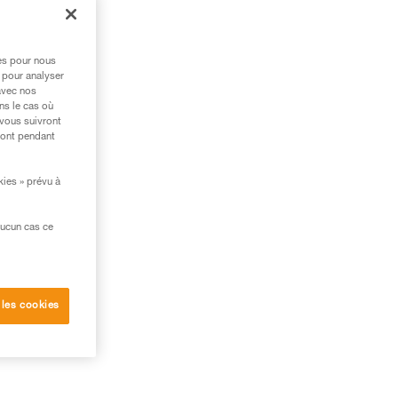
res pour nous
 pour analyser
avec nos
ns le cas où
 vous suivront
ront pendant
kies » prévu à
aucun cas ce
 les cookies
l