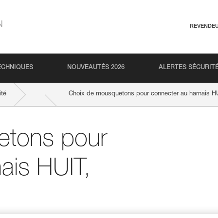
N
REVENDE
ECHNIQUES
NOUVEAUTÉS 2026
ALERTES SÉCURIT
ité
Choix de mousquetons pour connecter au harnais H
etons pour
ais HUIT,