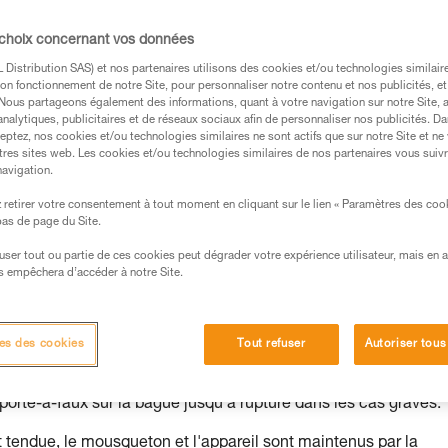
 choix concernant vos données
Distribution SAS) et nos partenaires utilisons des cookies et/ou technologies similai
on fonctionnement de notre Site, pour personnaliser notre contenu et nos publicités, et
s des produits utilisés dans ce conseil avant de le
. Nous partageons également des informations, quant à votre navigation sur notre Site, 
formations de la notice technique pour pouvoir
analytiques, publicitaires et de réseaux sociaux afin de personnaliser nos publicités. Da
.
eptez, nos cookies et/ou technologies similaires ne sont actifs que sur notre Site et ne
tres sites web. Les cookies et/ou technologies similaires de nos partenaires vous suiv
ormation et un entraînement spécifique. Validez avec
navigation.
 manipulation, seul, en toute sécurité, avant de la
retirer votre consentement à tout moment en cliquant sur le lien « Paramètres des coo
 bas de page du Site.
iées à votre activité. Il peut en exister d’autres que
efuser tout ou partie de ces cookies peut dégrader votre expérience utilisateur, mais en 
s empêchera d’accéder à notre Site.
ique et risques principaux
es des cookies
Tout refuser
Autoriser tous
nexion permet à l'appareil de circuler autour du mousqueton : i
 porte-à-faux sur la bague jusqu'à rupture dans les cas graves.
t tendue, le mousqueton et l'appareil sont maintenus par la