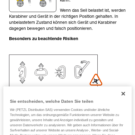
kann.
Sie ihn eigenständig durchführen.
Wenn das Seil belastet ist, werden
Wir geben Beispiele für die mit Ihrer Aktivität
Karabiner und Gerät in der richtigen Position gehalten. In
verbundenen Techniken. Möglicherweise gibt es
unbelastetem Zustand können sich Gerät und Karabiner
noch andere Techniken, die hier nicht
dagegen bewegen und falsch positionieren.
beschrieben werden.
Besonders zu beachtende Risiken
Sie entscheiden, welche Daten Sie teilen
Wir (PETZL Distribution SAS) verwenden Cookies und/oder ähnliche
Technologien, um das ordnungsgemäße Funktionieren unserer Website zu
Empfehlung für Karabiner und
gewährleisten, unsere Inhalte und Anzeigen individuell zu gestalten und
unseren Datenverkehr zu analysieren. Wir geben auch Informationen über Ihr
Zubehör
Surfverhalten auf unserer Website an unsere Analyse-, Werbe- und Social-