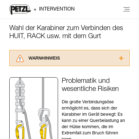
INTERVENTION
Wahl der Karabiner zum Verbinden des
HUIT, RACK usw. mit dem Gurt
WARNHINWEIS
Lesen Sie die Gebrauchsanweisungen der
Produkte, um die es in diesem Tech Tipp geht,
Problematik und
aufmerksam durch, bevor Sie diesen zu Rate
wesentliche Risiken
ziehen. Um diese Zusatzinformationen
verstehen zu können, müssen Sie zuerst die in
der Gebrauchsanweisung enthaltenen
Die große Verbindungsöse
Informationen richtig verstanden haben.
ermöglicht es, dass sich der
Die Beherrschung dieser Techniken setzt eine
Karabiner im Gerät bewegt: Es
entsprechende Ausbildung und ein spezielles
kann zu einer Querbelastung an
Training voraus. Prüfen Sie zusammen mit
der Hülse kommen, die im
einem Profi, ob Sie in der Lage sind, den
Extremfall zum Bruch führen
Vorgang alleine sicher zu wiederholen, bevor