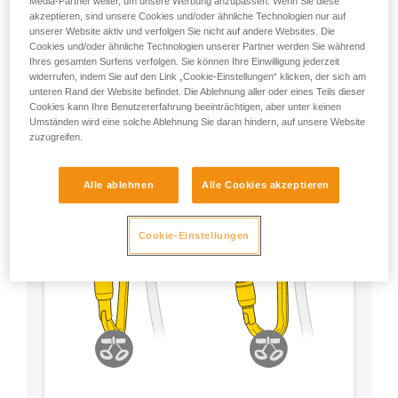
Media-Partner weiter, um unsere Werbung anzupassen. Wenn Sie diese
- Verwenden Sie einen D-förmigen Karabiner.
akzeptieren, sind unsere Cookies und/oder ähnliche Technologien nur auf
unserer Website aktiv und verfolgen Sie nicht auf andere Websites. Die
Cookies und/oder ähnliche Technologien unserer Partner werden Sie während
- Wählen Sie die von Ihnen bevorzugte Verriegelung.
Ihres gesamten Surfens verfolgen. Sie können Ihre Einwilligung jederzeit
widerrufen, indem Sie auf den Link „Cookie-Einstellungen“ klicken, der sich am
unteren Rand der Website befindet. Die Ablehnung aller oder eines Teils dieser
Cookies kann Ihre Benutzererfahrung beeinträchtigen, aber unter keinen
Umständen wird eine solche Ablehnung Sie daran hindern, auf unsere Website
zuzugreifen.
Alle ablehnen
Alle Cookies akzeptieren
Cookie-Einstellungen