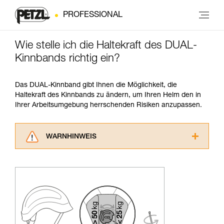
PROFESSIONAL
Wie stelle ich die Haltekraft des DUAL-
Kinnbands richtig ein?
Das DUAL-Kinnband gibt Ihnen die Möglichkeit, die
Haltekraft des Kinnbands zu ändern, um Ihren Helm den in
Ihrer Arbeitsumgebung herrschenden Risiken anzupassen.
WARNHINWEIS
Lesen Sie die Gebrauchsanweisungen der
Produkte, um die es in diesem Tech Tipp geht,
aufmerksam durch, bevor Sie diesen zu Rate
ziehen. Um diese Zusatzinformationen
verstehen zu können, müssen Sie zuerst die in
der Gebrauchsanweisung enthaltenen
Informationen richtig verstanden haben.