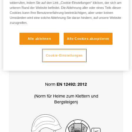
widerrufen, indem Sie auf den Link „Cookie-Einstellungen“ klicken, der sich am
unteren Rand der Website befindet. Die Ablehnung aller oder eines Teils dieser
Cookies kann Ihre Benutzererfahrung beeinträchtigen, aber unter keinen
Achtung: Ihr Helm wird in der Position
Umständen wird eine solche Ablehnung Sie daran hindern, auf unsere Website
zuzugreifen.
„Haltekraft über 50 kg“ geliefert.
Alle ablehnen
Alle Cookies akzeptieren
Die Wahl der Haltekraft des Kinnbands
Cookie-Einstellungen
bestimmt auch die Zertifizierung
Ihres Helms:
Norm
EN 12492: 2012
(Norm für Helme zum Klettern und
Bergsteigen)