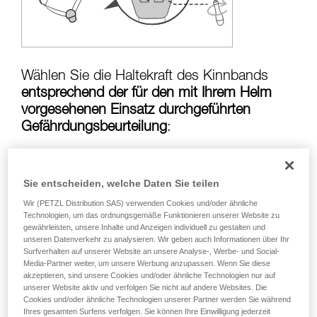
Die Beherrschung dieser Techniken setzt eine
entsprechende Ausbildung und ein spezielles
Training voraus. Prüfen Sie zusammen mit
einem Profi, ob Sie in der Lage sind, den
Vorgang alleine sicher zu wiederholen, bevor
Sie ihn eigenständig durchführen.
Wählen Sie die Haltekraft des Kinnbands
Wir geben Beispiele für die mit Ihrer Aktivität
entsprechend der für den mit Ihrem Helm
verbundenen Techniken. Möglicherweise gibt es
vorgesehenen Einsatz durchgeführten
noch andere Techniken, die hier nicht
Gefährdungsbeurteilung
:
beschrieben werden.
Sie entscheiden, welche Daten Sie teilen
Risiko, dass der Helm bei einem Sturz vom
Kopf gerissen wird:
Haltekraft des Kinnbands
Wir (PETZL Distribution SAS) verwenden Cookies und/oder ähnliche
in der Position über
50 kg
Technologien, um das ordnungsgemäße Funktionieren unserer Website zu
gewährleisten, unsere Inhalte und Anzeigen individuell zu gestalten und
unseren Datenverkehr zu analysieren. Wir geben auch Informationen über Ihr
Surfverhalten auf unserer Website an unsere Analyse-, Werbe- und Social-
Media-Partner weiter, um unsere Werbung anzupassen. Wenn Sie diese
Strangulationsrisiko, wenn sich der Helm
akzeptieren, sind unsere Cookies und/oder ähnliche Technologien nur auf
verfängt:
Haltekraft des Kinnbands in der
unserer Website aktiv und verfolgen Sie nicht auf andere Websites. Die
Cookies und/oder ähnliche Technologien unserer Partner werden Sie während
Position unter
25 kg
Ihres gesamten Surfens verfolgen. Sie können Ihre Einwilligung jederzeit