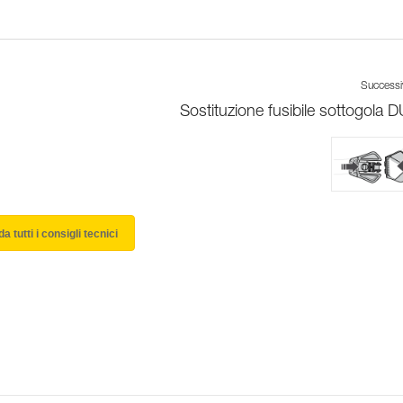
Success
Sostituzione fusibile sottogola 
a tutti i consigli tecnici