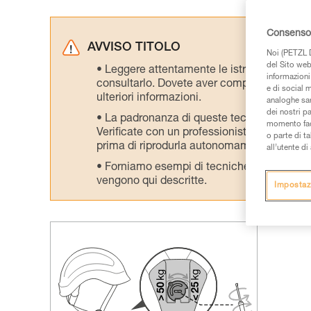
Consenso 
AVVISO TITOLO
Noi (PETZL D
del Sito web,
Leggere attentamente le istruzioni tecniche
informazioni 
consultarlo. Dovete aver compreso le inform
e di social m
ulteriori informazioni.
analoghe sar
dei nostri p
La padronanza di queste tecniche richie
momento facen
Verificate con un professionista la vostra ca
o parte di t
prima di riprodurla autonomamente.
all’utente d
Forniamo esempi di tecniche relative alla 
vengono qui descritte.
Impostaz