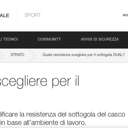
ALE
SPORT
RI
I TECNICI
COMMUNITY
AVVISI DI SICUREZZA
STRATO
Quale resistenza scegliere per il sottogola DUAL?
cegliere per il
ficare la resistenza del sottogola del casco
i in base all’ambiente di lavoro.