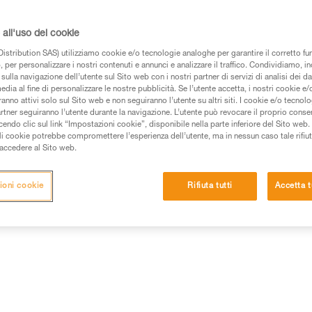
all'uso dei cookie
istribution SAS) utilizziamo cookie e/o tecnologie analoghe per garantire il corretto f
 per personalizzare i nostri contenuti e annunci e analizzare il traffico. Condividiamo, in
 dei prodotti utilizzati in questo consiglio prima di
sulla navigazione dell’utente sul Sito web con i nostri partner di servizi di analisi dei dat
azioni dell’istruzione tecnica per poter capire queste
edia al fine di personalizzare le nostre pubblicità. Se l’utente accetta, i nostri cookie e
anno attivi solo sul Sito web e non seguiranno l’utente su altri siti. I cookie e/o tecnol
artner seguiranno l’utente durante la navigazione. L’utente può revocare il proprio conse
de una formazione ed un addestramento specifico.
do clic sul link “Impostazioni cookie”, disponibile nella parte inferiore del Sito web. Il 
pacità di rifare la manovra, da soli, in piena sicurezza,
ali cookie potrebbe compromettere l’esperienza dell’utente, ma in nessun caso tale rifiu
i accedere al Sito web.
vostra attività. Ne possono esistere altre che non
ioni cookie
Rifiuta tutti
Accetta t