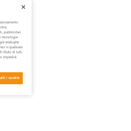
unzionamento
oltre,
i, pubblicitari
/o tecnologie
ogie analoghe
nso in qualsiasi
rifiuto di tutti
to impedirà
utti i cookie