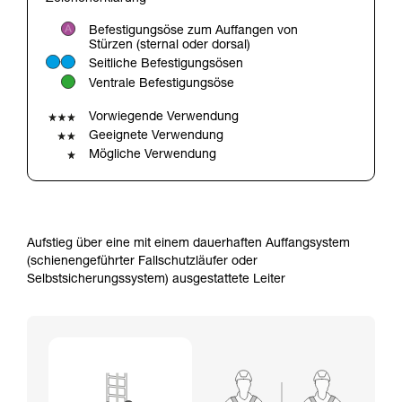
verstehen zu können, müssen Sie zuerst die in
der Gebrauchsanweisung enthaltenen
Befestigungsöse zum Auffangen von
Informationen richtig verstanden haben.
Stürzen (sternal oder dorsal)
Die Beherrschung dieser Techniken setzt eine
Seitliche Befestigungsösen
entsprechende Ausbildung und ein spezielles
Ventrale Befestigungsöse
Training voraus. Prüfen Sie zusammen mit
einem Profi, ob Sie in der Lage sind, den
Vorwiegende Verwendung
Vorgang alleine sicher zu wiederholen, bevor
Geeignete Verwendung
Sie ihn eigenständig durchführen.
Mögliche Verwendung
Wir geben Beispiele für die mit Ihrer Aktivität
verbundenen Techniken. Möglicherweise gibt es
noch andere Techniken, die hier nicht
beschrieben werden.
Aufstieg über eine mit einem dauerhaften Auffangsystem
(schienengeführter Fallschutzläufer oder
Selbstsicherungssystem) ausgestattete Leiter