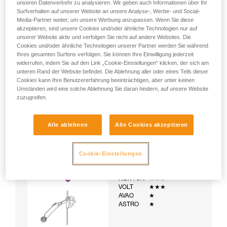
unseren Datenverkehr zu analysieren. Wir geben auch Informationen über Ihr
(ASAP oder Seil) ausgestattete Leiter
Surfverhalten auf unserer Website an unsere Analyse-, Werbe- und Social-
Media-Partner weiter, um unsere Werbung anzupassen. Wenn Sie diese
akzeptieren, sind unsere Cookies und/oder ähnliche Technologien nur auf
unserer Website aktiv und verfolgen Sie nicht auf andere Websites. Die
Cookies und/oder ähnliche Technologien unserer Partner werden Sie während
Ihres gesamten Surfens verfolgen. Sie können Ihre Einwilligung jederzeit
widerrufen, indem Sie auf den Link „Cookie-Einstellungen“ klicken, der sich am
unteren Rand der Website befindet. Die Ablehnung aller oder eines Teils dieser
Cookies kann Ihre Benutzererfahrung beeinträchtigen, aber unter keinen
Umständen wird eine solche Ablehnung Sie daran hindern, auf unsere Website
zuzugreifen.
Alle ablehnen
Alle Cookies akzeptieren
Cookie-Einstellungen
Beispiel:
Beispiele für Gurte:
NEWTON
★★★
VOLT
★★★
AVAO
★
ASTRO
★