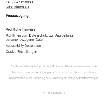
+49 8847 698880
Kontaktformular
Pressezugang
Rechtliche Hinweise
Richtlinien zum Datenschutz, zur Verarbeitung
personenbezogener Daten
Accessibility Declaration
Cookie-Einstellungen
Die dargestellten Aktivitäten sind mit Risiken und Gefahren verbunden. Jeder
Anwender muss eine Ausbildung absolviert haben und über entsprechende
Kompetenzen in der Benutzung der Ausrüstung bei diesen Aktivitäten verfügen.
© 1995-2026 Petzl