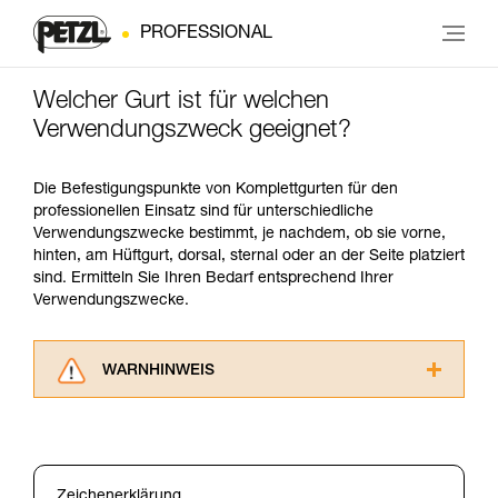
PROFESSIONAL
Welcher Gurt ist für welchen
Verwendungszweck geeignet?
Die Befestigungspunkte von Komplettgurten für den
professionellen Einsatz sind für unterschiedliche
Verwendungszwecke bestimmt, je nachdem, ob sie vorne,
hinten, am Hüftgurt, dorsal, sternal oder an der Seite platziert
sind. Ermitteln Sie Ihren Bedarf entsprechend Ihrer
Verwendungszwecke.
WARNHINWEIS
Lesen Sie die Gebrauchsanweisungen der
Produkte, um die es in diesem Tech Tipp geht,
aufmerksam durch, bevor Sie diesen zu Rate
ziehen. Um diese Zusatzinformationen
Zeichenerklärung