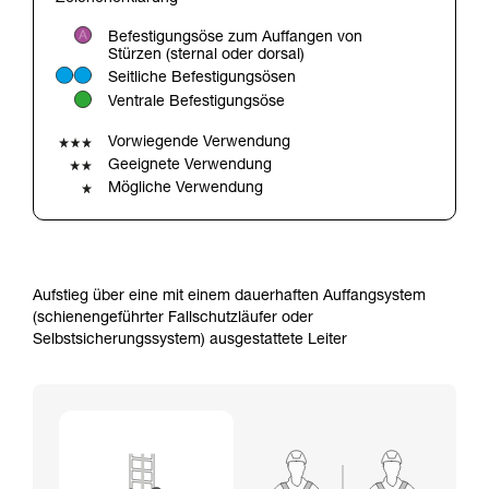
verstehen zu können, müssen Sie zuerst die in
der Gebrauchsanweisung enthaltenen
Befestigungsöse zum Auffangen von
Informationen richtig verstanden haben.
Stürzen (sternal oder dorsal)
Die Beherrschung dieser Techniken setzt eine
Seitliche Befestigungsösen
entsprechende Ausbildung und ein spezielles
Ventrale Befestigungsöse
Training voraus. Prüfen Sie zusammen mit
einem Profi, ob Sie in der Lage sind, den
Vorwiegende Verwendung
Vorgang alleine sicher zu wiederholen, bevor
Geeignete Verwendung
Sie ihn eigenständig durchführen.
Mögliche Verwendung
Wir geben Beispiele für die mit Ihrer Aktivität
verbundenen Techniken. Möglicherweise gibt es
noch andere Techniken, die hier nicht
beschrieben werden.
Aufstieg über eine mit einem dauerhaften Auffangsystem
(schienengeführter Fallschutzläufer oder
Selbstsicherungssystem) ausgestattete Leiter