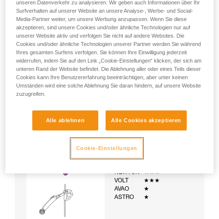
unseren Datenverkehr zu analysieren. Wir geben auch Informationen über Ihr
(ASAP oder Seil) ausgestattete Leiter
Surfverhalten auf unserer Website an unsere Analyse-, Werbe- und Social-
Media-Partner weiter, um unsere Werbung anzupassen. Wenn Sie diese
akzeptieren, sind unsere Cookies und/oder ähnliche Technologien nur auf
unserer Website aktiv und verfolgen Sie nicht auf andere Websites. Die
Cookies und/oder ähnliche Technologien unserer Partner werden Sie während
Ihres gesamten Surfens verfolgen. Sie können Ihre Einwilligung jederzeit
widerrufen, indem Sie auf den Link „Cookie-Einstellungen“ klicken, der sich am
unteren Rand der Website befindet. Die Ablehnung aller oder eines Teils dieser
Cookies kann Ihre Benutzererfahrung beeinträchtigen, aber unter keinen
Umständen wird eine solche Ablehnung Sie daran hindern, auf unsere Website
zuzugreifen.
Alle ablehnen
Alle Cookies akzeptieren
Cookie-Einstellungen
Beispiel:
Beispiele für Gurte:
NEWTON
★★★
VOLT
★★★
AVAO
★
ASTRO
★