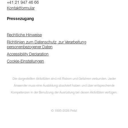
+41 21 947 46 66
Kontaktformular
Pressezugang
Rechtliche Hinweise
Richtlinien zum Datenschutz, zur Verarbeitung
personenbezogener Daten
Accessibility Declaration
Cookie-Einstellungen
Die dargestellten Aktivitäten sind mit Risiken und Gefahren verbunden. Jeder
Anwender muss eine Ausbildung absolviert haben und über entsprechende
Kompetenzen in der Benutzung der Ausrüstung bei diesen Aktivitäten verfügen.
Entdecken Sie
© 1995-2026 Petzl
ePPEcentre
ePPEcentre vereinfacht die