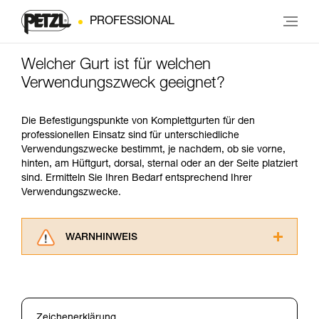
PROFESSIONAL
Welcher Gurt ist für welchen
Verwendungszweck geeignet?
Die Befestigungspunkte von Komplettgurten für den
professionellen Einsatz sind für unterschiedliche
Verwendungszwecke bestimmt, je nachdem, ob sie vorne,
hinten, am Hüftgurt, dorsal, sternal oder an der Seite platziert
sind. Ermitteln Sie Ihren Bedarf entsprechend Ihrer
Verwendungszwecke.
WARNHINWEIS
Lesen Sie die Gebrauchsanweisungen der
Produkte, um die es in diesem Tech Tipp geht,
aufmerksam durch, bevor Sie diesen zu Rate
ziehen. Um diese Zusatzinformationen
Zeichenerklärung