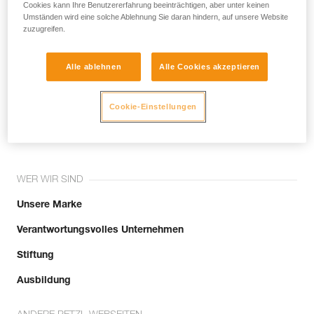
noch andere Techniken, die hier nicht
Cookies kann Ihre Benutzererfahrung beeinträchtigen, aber unter keinen
Umständen wird eine solche Ablehnung Sie daran hindern, auf unsere Website
beschrieben werden.
zuzugreifen.
Alle ablehnen
Alle Cookies akzeptieren
Tritt der Community bei!
Cookie-Einstellungen
WER WIR SIND
Unsere Marke
Verantwortungsvolles Unternehmen
Stiftung
Ausbildung