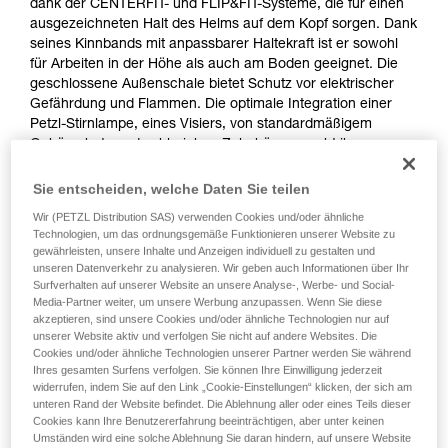
dank der CENTERFIT- und FLIP&FIT-Systeme, die für einen
ausgezeichneten Halt des Helms auf dem Kopf sorgen. Dank
seines Kinnbands mit anpassbarer Haltekraft ist er sowohl
für Arbeiten in der Höhe als auch am Boden geeignet. Die
geschlossene Außenschale bietet Schutz vor elektrischer
Gefährdung und Flammen. Die optimale Integration einer
Petzl-Stirnlampe, eines Visiers, von standardmäßigem
Gehörschutz und zahlreichen Zubehören macht ihn zu
einem modularen Helm, der die zusätzlichen Anforderungen
professioneller Anwender und Anwenderinnen erfüllt. Die
Sie entscheiden, welche Daten Sie teilen
hochsichtbare Ausführung verfügt über eine Helmschale in
Wir (PETZL Distribution SAS) verwenden Cookies und/oder ähnliche
Leuchtfarbe mit phosphoreszierenden Clips und
Technologien, um das ordnungsgemäße Funktionieren unserer Website zu
reflektierenden Streifen für eine optimale Sichtbarkeit der
gewährleisten, unsere Inhalte und Anzeigen individuell zu gestalten und
Arbeiter/-innen bei Tag und bei Nacht.
unseren Datenverkehr zu analysieren. Wir geben auch Informationen über Ihr
Surfverhalten auf unserer Website an unsere Analyse-, Werbe- und Social-
Media-Partner weiter, um unsere Werbung anzupassen. Wenn Sie diese
akzeptieren, sind unsere Cookies und/oder ähnliche Technologien nur auf
unserer Website aktiv und verfolgen Sie nicht auf andere Websites. Die
STRATO
Cookies und/oder ähnliche Technologien unserer Partner werden Sie während
Ihres gesamten Surfens verfolgen. Sie können Ihre Einwilligung jederzeit
widerrufen, indem Sie auf den Link „Cookie-Einstellungen“ klicken, der sich am
unteren Rand der Website befindet. Die Ablehnung aller oder eines Teils dieser
Cookies kann Ihre Benutzererfahrung beeinträchtigen, aber unter keinen
Umständen wird eine solche Ablehnung Sie daran hindern, auf unsere Website