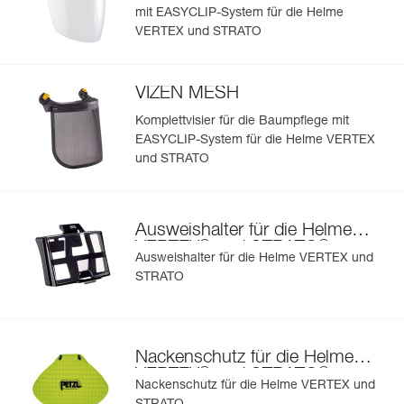
Sehen Sie sich die Geschichte eines Produkts ab dem
mit EASYCLIP-System für die Helme
Befestigungssystem, um das Anbringen zu erleichtern,
Herstellungsdatum an.
VERTEX und STRATO
- Petzl-Stirnlampe mit Befestigungssystem oder
Stirnlampe mit elastischem Kopfband,
- Schutzüberzug, um die Helmschale vor Schmutz und
Mehr erfahren
Farbspritzern zu schützen,
VIZEN MESH
- Nackenschutz, um den Nacken vor Regen und
Komplettvisier für die Baumpflege mit
Sonnenstrahlen zu schützen,
EASYCLIP-System für die Helme VERTEX
- Ausweishalter, um den Benutzer schnell identifizieren zu
können,
und STRATO
- austauschbares Kinnband und Polster,
- Gehörschutz,
- verfügbar in zwei hochsichtbaren Farben: gelb und
Ausweishalter für die Helme
orange.
®
®
VERTEX
und STRATO
Ausweishalter für die Helme VERTEX und
STRATO
Nackenschutz für die Helme
®
®
VERTEX
und STRATO
Nackenschutz für die Helme VERTEX und