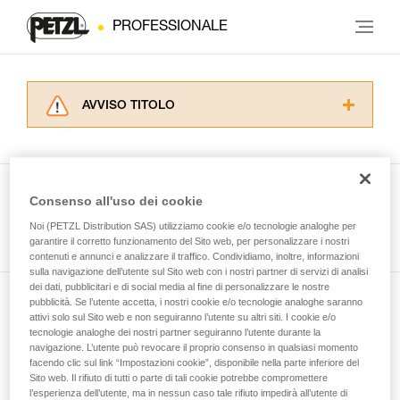
PROFESSIONALE
AVVISO TITOLO
Leggere attentamente le istruzioni tecniche dei
prodotti utilizzati in questo consiglio prima di
consultarlo. Dovete aver compreso le
informazioni dell’istruzione tecnica per poter
Consenso all'uso dei cookie
capire queste ulteriori informazioni.
Guarda tutti i consigli tecnici
Noi (PETZL Distribution SAS) utilizziamo cookie e/o tecnologie analoghe per
La padronanza di queste tecniche richiede una
garantire il corretto funzionamento del Sito web, per personalizzare i nostri
formazione ed un addestramento specifico.
contenuti e annunci e analizzare il traffico. Condividiamo, inoltre, informazioni
Verificate con un professionista la vostra
sulla navigazione dell’utente sul Sito web con i nostri partner di servizi di analisi
capacità di rifare la manovra, da soli, in piena
dei dati, pubblicitari e di social media al fine di personalizzare le nostre
sicurezza, prima di riprodurla autonomamente.
pubblicità. Se l’utente accetta, i nostri cookie e/o tecnologie analoghe saranno
Iscriviti alla newsletter
Forniamo esempi di tecniche relative alla vostra
attivi solo sul Sito web e non seguiranno l’utente su altri siti. I cookie e/o
tecnologie analoghe dei nostri partner seguiranno l’utente durante la
attività. Ne possono esistere altre che non
navigazione. L’utente può revocare il proprio consenso in qualsiasi momento
e rimani connesso alle nostre novità
vengono qui descritte.
facendo clic sul link “Impostazioni cookie”, disponibile nella parte inferiore del
Sito web. Il rifiuto di tutti o parte di tali cookie potrebbe compromettere
l’esperienza dell’utente, ma in nessun caso tale rifiuto impedirà all’utente di
E-mail *