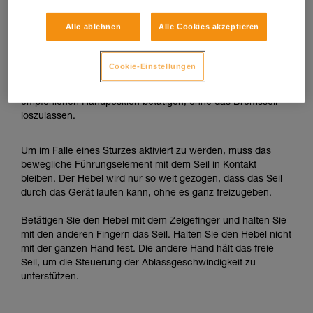
Redundante Sicherung beim Ablassen, wenn die Last das
Seil automatisch nach unten zieht
Alle ablehnen
Alle Cookies akzeptieren
Wenn die Last das Seil nach unten zieht, muss der
Anwender den Durchlauf des Seils nur begleiten und für den
Cookie-Einstellungen
Fall eines Sturzes bereit sein die Last zu blockieren. Also
muss der Anwender den Hebel unter Beachtung der
empfohlenen Handposition betätigen, ohne das Bremsseil
loszulassen.
Um im Falle eines Sturzes aktiviert zu werden, muss das
bewegliche Führungselement mit dem Seil in Kontakt
bleiben. Der Hebel wird nur so weit gezogen, dass das Seil
durch das Gerät laufen kann, ohne es ganz freizugeben.
Betätigen Sie den Hebel mit dem Zeigefinger und halten Sie
mit den anderen Fingern das Seil. Halten Sie den Hebel nicht
mit der ganzen Hand fest. Die andere Hand hält das freie
Seil, um die Steuerung der Ablassgeschwindigkeit zu
unterstützen.