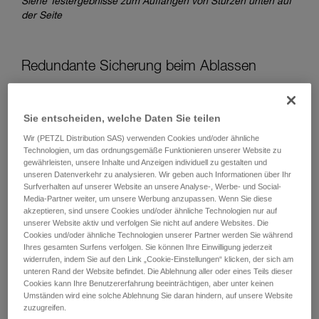
Siehe Testergebnisse zum Auffangen von Stürzen unten auf
der Seite
Redundante Sicherung beim Ablassen
Beim Ablassen gibt es zwei Möglichkeiten für eine
Sie entscheiden, welche Daten Sie teilen
redundante Sicherung:
Wir (PETZL Distribution SAS) verwenden Cookies und/oder ähnliche
Technologien, um das ordnungsgemäße Funktionieren unserer Website zu
gewährleisten, unsere Inhalte und Anzeigen individuell zu gestalten und
unseren Datenverkehr zu analysieren. Wir geben auch Informationen über Ihr
Surfverhalten auf unserer Website an unsere Analyse-, Werbe- und Social-
Media-Partner weiter, um unsere Werbung anzupassen. Wenn Sie diese
akzeptieren, sind unsere Cookies und/oder ähnliche Technologien nur auf
unserer Website aktiv und verfolgen Sie nicht auf andere Websites. Die
Cookies und/oder ähnliche Technologien unserer Partner werden Sie während
Ihres gesamten Surfens verfolgen. Sie können Ihre Einwilligung jederzeit
widerrufen, indem Sie auf den Link „Cookie-Einstellungen“ klicken, der sich am
unteren Rand der Website befindet. Die Ablehnung aller oder eines Teils dieser
Cookies kann Ihre Benutzererfahrung beeinträchtigen, aber unter keinen
Umständen wird eine solche Ablehnung Sie daran hindern, auf unsere Website
zuzugreifen.