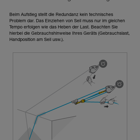
Training voraus. Prüfen Sie zusammen mit
einem Profi, ob Sie in der Lage sind, den
Beim Aufstieg stellt die Redundanz kein technisches
Vorgang alleine sicher zu wiederholen, bevor
Problem dar. Das Einziehen von Seil muss nur im gleichen
Sie ihn eigenständig durchführen.
Tempo erfolgen wie das Heben der Last. Beachten Sie
Wir geben Beispiele für die mit Ihrer Aktivität
hierbei die Gebrauchshinweise Ihres Geräts (Gebrauchslast,
verbundenen Techniken. Möglicherweise gibt es
Handposition am Seil usw.).
noch andere Techniken, die hier nicht
beschrieben werden.