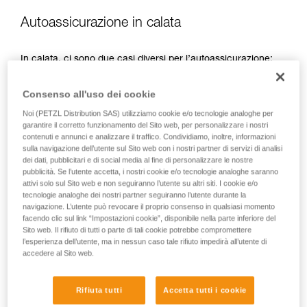
Autoassicurazione in calata
In calata, ci sono due casi diversi per l’autoassicurazione:
Consenso all'uso dei cookie
Noi (PETZL Distribution SAS) utilizziamo cookie e/o tecnologie analoghe per
garantire il corretto funzionamento del Sito web, per personalizzare i nostri
contenuti e annunci e analizzare il traffico. Condividiamo, inoltre, informazioni
sulla navigazione dell’utente sul Sito web con i nostri partner di servizi di analisi
dei dati, pubblicitari e di social media al fine di personalizzare le nostre
pubblicità. Se l’utente accetta, i nostri cookie e/o tecnologie analoghe saranno
attivi solo sul Sito web e non seguiranno l’utente su altri siti. I cookie e/o
tecnologie analoghe dei nostri partner seguiranno l’utente durante la
navigazione. L’utente può revocare il proprio consenso in qualsiasi momento
facendo clic sul link “Impostazioni cookie”, disponibile nella parte inferiore del
Sito web. Il rifiuto di tutti o parte di tali cookie potrebbe compromettere
l’esperienza dell’utente, ma in nessun caso tale rifiuto impedirà all’utente di
accedere al Sito web.
Autoassicurazione in calata quando il carico tira la corda
Se il carico tira la corda, l’utilizzatore deve soltanto
Rifiuta tutti
Accetta tutti i cookie
accompagnare lo scorrimento della corda, restando pronto a