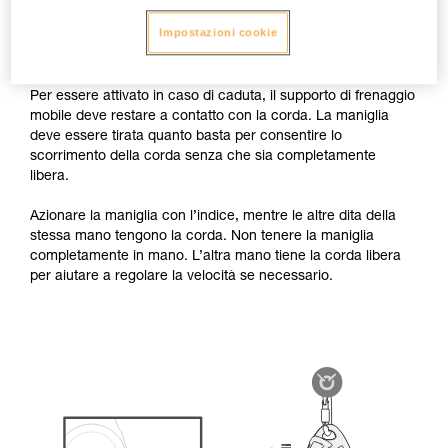
bloccare il carico in caso di caduta. Occorre utilizzare la
maniglia del dispositivo rispettando la presa raccomandata,
Impostazioni cookie
senza lasciare la corda lato frenante.
Per essere attivato in caso di caduta, il supporto di frenaggio
mobile deve restare a contatto con la corda. La maniglia
deve essere tirata quanto basta per consentire lo
scorrimento della corda senza che sia completamente
libera.
Azionare la maniglia con l’indice, mentre le altre dita della
stessa mano tengono la corda. Non tenere la maniglia
completamente in mano. L’altra mano tiene la corda libera
per aiutare a regolare la velocità se necessario.