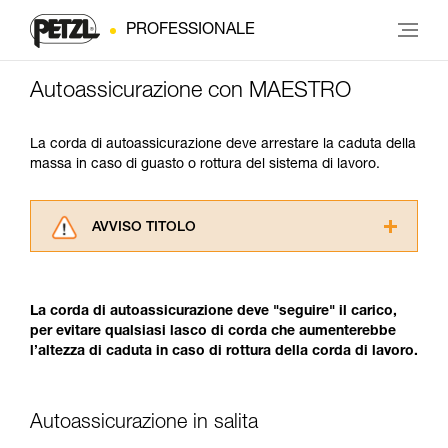
PROFESSIONALE
Autoassicurazione con MAESTRO
La corda di autoassicurazione deve arrestare la caduta della
massa in caso di guasto o rottura del sistema di lavoro.
AVVISO TITOLO
Leggere attentamente le istruzioni tecniche dei
prodotti utilizzati in questo consiglio prima di
consultarlo. Dovete aver compreso le
La corda di autoassicurazione deve "seguire" il carico,
informazioni dell’istruzione tecnica per poter
per evitare qualsiasi lasco di corda che aumenterebbe
capire queste ulteriori informazioni.
l’altezza di caduta in caso di rottura della corda di lavoro.
La padronanza di queste tecniche richiede una
formazione ed un addestramento specifico.
Verificate con un professionista la vostra
Autoassicurazione in salita
capacità di rifare la manovra, da soli, in piena
sicurezza, prima di riprodurla autonomamente.