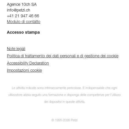
Agence 10ch SA
info@petzl.ch
+41 21 947 46 66
Modulo di contatto
Accesso stampa
Note legali
Politica di trattamento dei dati personali e di gestione dei cookie
Accessibility Declaration
Impostazioni cookie
Scopri ePPEcentre
Le attività indicate sono intrinsecamente pericolose. È indispensabile che ogni
utilizzatore abbia seguito una formazione e disponga delle competenze per l’utilizzo
Semplifica il controllo e la
manutenzione dei tuoi DPI.
dei dispositivi in queste attività.
PER SAPERNE DI PIÙ
© 1995-2026 Petzl