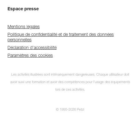
Espace presse
Mentions légales
Politique de confidentialité et de traitement des données
personnelles
Déclaration d'accessibilité
Paramètres des cookies
Les activités illustrées sont intrinsèquement dangereuses. Chaque utilisateur doit
avoir suivi une formation et avoir des compétences pour l’usage des équipements
Découvrez ePPEcentre
lors de ces activités.
Simplifiez le contrôle et le suivi de
votre parc d'EPI.
© 1995-2026 Petzl
JE DÉCOUVRE L'APP
FERMER