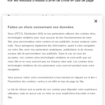
Voir les résultats d’essais d’arrêt de chute en bas de page
Contre-assurage à la descente
Faites un choix concernant vos données
À la descente, il y a deux cas différents pour le contre-
Nous (PETZL Distribution SAS) et nos partenaires utilisons des cookies et/ou
assurage :
technologies similaires pour nous assurer du bon fonctionnement de notre
Site, pour personnaliser notre contenu et nos publicités, et pour analyser notre
trafic. Nous partageons également des informations, quant à votre navigation
sur notre Site, avec nos partenaires analytiques, publicitaires et de réseaux
sociaux afin de personnaliser nos publicités. Dans le cas où vous les
acceptez, nos cookies et/ou technologies similaires ne sont actifs que sur
notre Site et ne vous suivront pas sur d’autres sites web. Les cookies et/ou
technologies similaires de nos partenaires vous suivront pendant toute votre
navigation.
Vous pouvez retirer votre consentement à tout moment en cliquant sur le lien «
Paramètres des cookies » prévu à cet effet en bas de page du Site.
Le fait de refuser tout ou partie de ces cookies peut dégrader votre expérience
utilisateur, mais en aucun cas ce refus ne vous empêchera d’accéder à notre
Site.
Contre-assurage à la descente lorsque la charge tire la