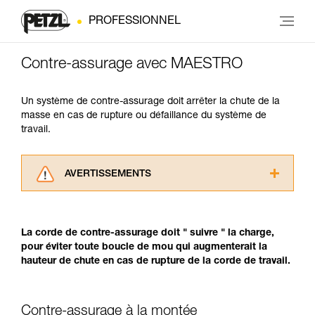
PROFESSIONNEL
Contre-assurage avec MAESTRO
Un système de contre-assurage doit arrêter la chute de la
masse en cas de rupture ou défaillance du système de
travail.
AVERTISSEMENTS
Lisez attentivement les notices techniques des
produits utilisés dans ce conseil avant de le
consulter. Vous devez avoir compris les
La corde de contre-assurage doit " suivre " la charge,
informations de la notice technique pour
pour éviter toute boucle de mou qui augmenterait la
pouvoir comprendre ce complément
hauteur de chute en cas de rupture de la corde de travail.
d’informations.
Maîtriser ces techniques nécessite une
formation et un entraînement spécifique. Validez
Contre-assurage à la montée
avec un professionnel votre capacité à refaire