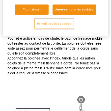
corde
Si la charge tire la corde, l’utilisateur doit seulement
Tout refuser
Autoriser tous les cookies
accompagner le défilement de corde, en étant prêt à bloquer
la charge en cas de chute. Il faut donc manipuler la poignée
de l’appareil en respectant la préhension préconisée, sans
Paramètres des cookies
lâcher la corde côté freinage.
Pour être activé en cas de chute, le patin de freinage mobile
doit rester au contact de la corde. La poignée doit être tirée
juste assez pour permettre le défilement de la corde sans
qu’elle soit complètement libre.
Actionnez la poignée avec l’index, tandis que les autres
doigts de la même main tiennent la corde. Ne tenez pas la
poignée à pleine main. L’autre main tient la corde libre pour
aider à réguler la vitesse si nécessaire.