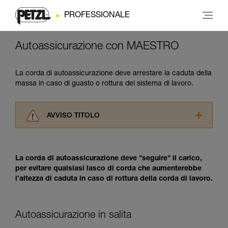
PROFESSIONALE
Autoassicurazione con MAESTRO
La corda di autoassicurazione deve arrestare la caduta della
massa in caso di guasto o rottura del sistema di lavoro.
AVVISO TITOLO
Leggere attentamente le istruzioni tecniche dei
prodotti utilizzati in questo consiglio prima di
consultarlo. Dovete aver compreso le
La corda di autoassicurazione deve "seguire" il carico,
informazioni dell’istruzione tecnica per poter
per evitare qualsiasi lasco di corda che aumenterebbe
capire queste ulteriori informazioni.
l’altezza di caduta in caso di rottura della corda di lavoro.
La padronanza di queste tecniche richiede una
formazione ed un addestramento specifico.
Verificate con un professionista la vostra
Autoassicurazione in salita
capacità di rifare la manovra, da soli, in piena
sicurezza, prima di riprodurla autonomamente.