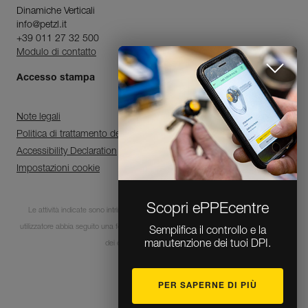
Dinamiche Verticali
info@petzl.it
+39 011 27 32 500
Modulo di contatto
Accesso stampa
Note legali
Politica di trattamento dei dati personali e di gestione dei cookie
Accessibility Declaration
Impostazioni cookie
Scopri ePPEcentre
Le attività indicate sono intrinsecamente pericolose. È indispensabile che ogni
utilizzatore abbia seguito una formazione e disponga delle competenze per l’utilizzo
Semplifica il controllo e la
manutenzione dei tuoi DPI.
dei dispositivi in queste attività.
PER SAPERNE DI PIÙ
© 1995-2026 Petzl