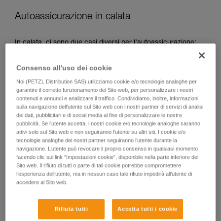
Autoassicurazione in calata
In calata, ci sono due casi diversi per l’autoassicurazione:
Consenso all'uso dei cookie
Noi (PETZL Distribution SAS) utilizziamo cookie e/o tecnologie analoghe per
garantire il corretto funzionamento del Sito web, per personalizzare i nostri
contenuti e annunci e analizzare il traffico. Condividiamo, inoltre, informazioni
sulla navigazione dell’utente sul Sito web con i nostri partner di servizi di analisi
dei dati, pubblicitari e di social media al fine di personalizzare le nostre
pubblicità. Se l’utente accetta, i nostri cookie e/o tecnologie analoghe saranno
attivi solo sul Sito web e non seguiranno l’utente su altri siti. I cookie e/o
tecnologie analoghe dei nostri partner seguiranno l’utente durante la
navigazione. L’utente può revocare il proprio consenso in qualsiasi momento
facendo clic sul link “Impostazioni cookie”, disponibile nella parte inferiore del
Sito web. Il rifiuto di tutti o parte di tali cookie potrebbe compromettere
l’esperienza dell’utente, ma in nessun caso tale rifiuto impedirà all’utente di
accedere al Sito web.
Autoassicurazione in calata quando il carico tira la corda
Se il carico tira la corda, l’utilizzatore deve soltanto
Rifiuta tutti
Accetta tutti i cookie
accompagnare lo scorrimento della corda, restando pronto a